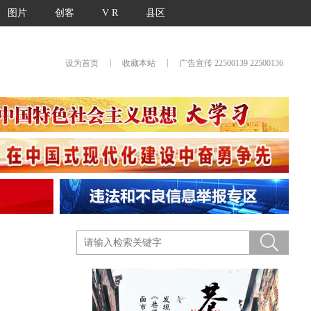
图片
创客
V R
县区
|
|
设为首页
收藏本站
广告宣传 22500139 22500136