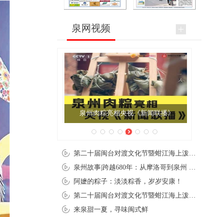
泉网视频
泉州肉粽亮相央视《新闻联播》
第二十届闽台对渡文化节暨蚶江海上泼水节在石狮蚶江启幕
泉州故事|跨越680年：从摩洛哥到泉州 丝路使者“中国行”
阿嬷的粽子：淡淡粽香，岁岁安康！
第二十届闽台对渡文化节暨蚶江海上泼水节在石狮蚶江开幕
来泉甜一夏，寻味闽式鲜