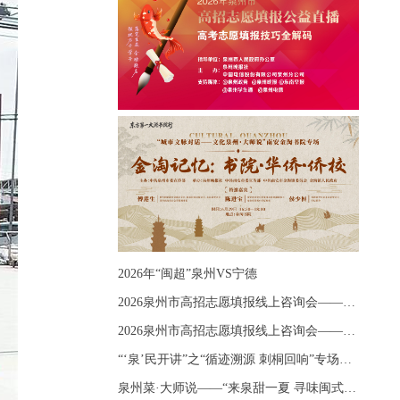
2026年“闽超”泉州VS宁德
2026泉州市高招志愿填报线上咨询会——《出分应急课堂：全流程拆解志愿填报》主题讲座
2026泉州市高招志愿填报线上咨询会——《志愿填报 答疑直播》主题讲座
“‘泉’民开讲”之“循迹溯源 刺桐回响”专场宣讲
泉州菜·大师说——“来泉甜一夏 寻味闽式鲜”上官品牌专场直播