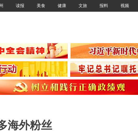
州
读报
美食
健康
文旅
报料
视频
多海外粉丝