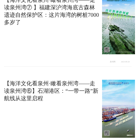
读泉州湾⑦ 】福建深沪湾海底古森林
遗迹自然保护区：这片海湾的树桩7000
多岁了
泉州网
2023-09-20
【海洋文化看泉州·瞰看泉州湾——走
读泉州湾⑥】石湖港区：“一带一路”新
航线从这里启程