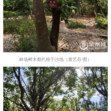
林场树木都扎根于沙地（黄艺芬/图）