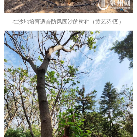
在沙地培育适合防风固沙的树种（黄艺芬/图）