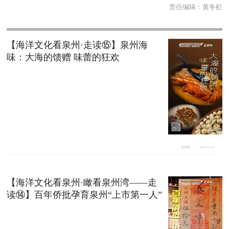
责任编辑：
黄冬虹
【海洋文化看泉州·走读⑮】泉州海
味：大海的馈赠 味蕾的狂欢
泉州网
2023-11-24
【海洋文化看泉州·瞰看泉州湾——走
读⑭】百年侨批孕育泉州“上市第一人”