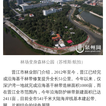
林场变身森林公园（苏维斯/航拍）
晋江市林业部门介绍，2012年至今，晋江已经完
成沿海基干林带修复提升全长51公里。今年以来，仅
深沪湾一地就完成沿海基干林带造林面积1000亩，而
在晋江全市范围内，今年沿海防护林带新建面积已达
2411亩，目前全市541千米大陆海岸线基本建起带、
网、片相结合的绿色屏障。