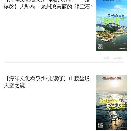
读⑫】大坠岛：泉州湾美丽的“绿宝石”
泉州网
2023-11-06
【海洋文化看泉州·走读⑪】山腰盐场
天空之镜