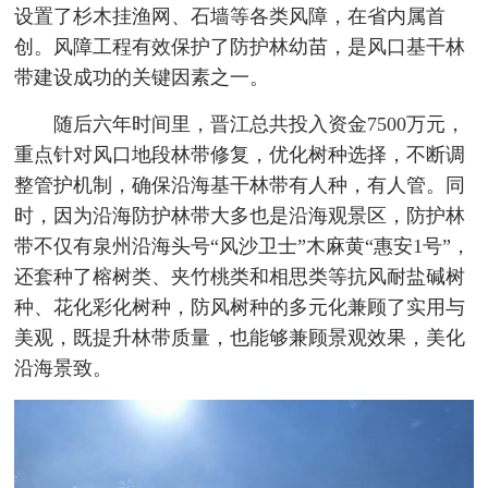
设置了杉木挂渔网、石墙等各类风障，在省内属首
创。风障工程有效保护了防护林幼苗，是风口基干林
带建设成功的关键因素之一。
随后六年时间里，晋江总共投入资金7500万元，
重点针对风口地段林带修复，优化树种选择，不断调
整管护机制，确保沿海基干林带有人种，有人管。同
时，因为沿海防护林带大多也是沿海观景区，防护林
带不仅有泉州沿海头号“风沙卫士”木麻黄“惠安1号”，
还套种了榕树类、夹竹桃类和相思类等抗风耐盐碱树
种、花化彩化树种，防风树种的多元化兼顾了实用与
美观，既提升林带质量，也能够兼顾景观效果，美化
沿海景致。