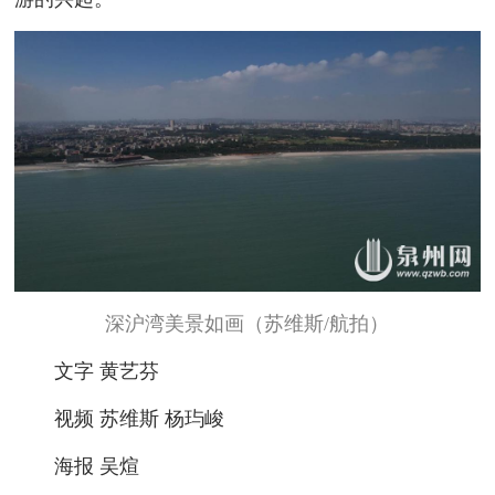
深沪湾美景如画（苏维斯/航拍）
文字 黄艺芬
视频 苏维斯 杨玙峻
海报 吴煊