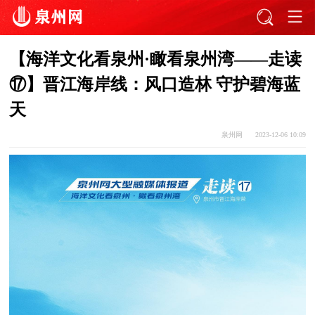
【海洋文化看泉州·瞰看泉州湾——走读
⑰】晋江海岸线：风口造林 守护碧海蓝
天
泉州网
2023-12-06 10:09