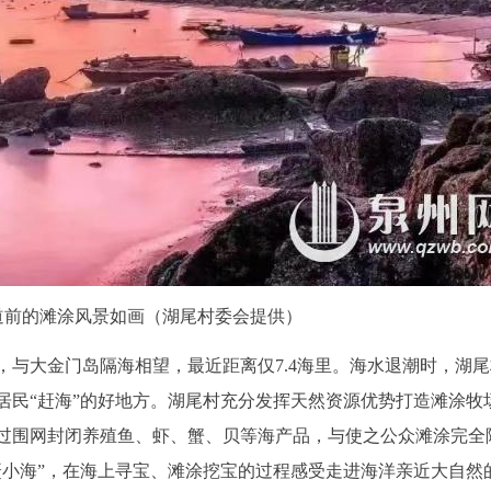
道前的滩涂风景如画（湖尾村委会提供）
，与大金门岛隔海相望，最近距离仅7.4海里。海水退潮时，湖
居民“赶海”的好地方。湖尾村充分发挥天然资源优势打造滩涂牧
，通过围网封闭养殖鱼、虾、蟹、贝等海产品，与使之公众滩涂完全
赶小海”，在海上寻宝、滩涂挖宝的过程感受走进海洋亲近大自然