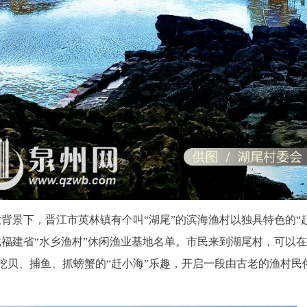
大背景下，晋江市英林镇有个叫“湖尾”的滨海渔村以独具特色的“
批福建省“水乡渔村”休闲渔业基地名单。市民来到湖尾村，可以
挖贝、捕鱼、抓螃蟹的“赶小海”乐趣，开启一段由古老的渔村民