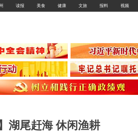
州
读报
美食
健康
文旅
报料
视频
】湖尾赶海 休闲渔耕