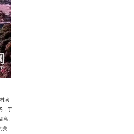
尾村滨
场，于
隔离、
的美