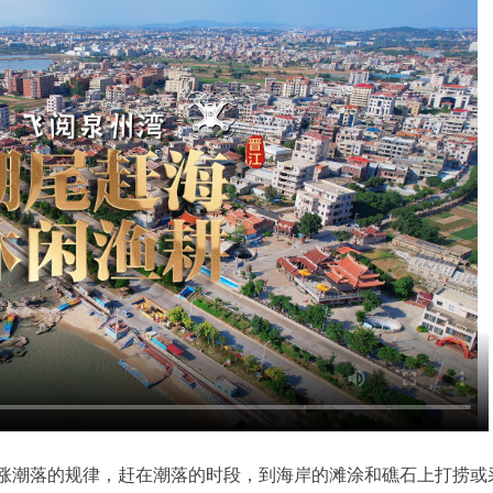
涨潮落的规律，赶在潮落的时段，到海岸的滩涂和礁石上打捞或