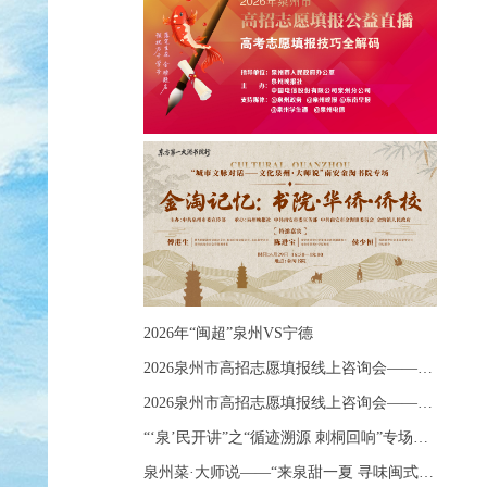
2026年“闽超”泉州VS宁德
2026泉州市高招志愿填报线上咨询会——《出分应急课堂：全流程拆解志愿填报》主题讲座
2026泉州市高招志愿填报线上咨询会——《志愿填报 答疑直播》主题讲座
“‘泉’民开讲”之“循迹溯源 刺桐回响”专场宣讲
泉州菜·大师说——“来泉甜一夏 寻味闽式鲜”上官品牌专场直播