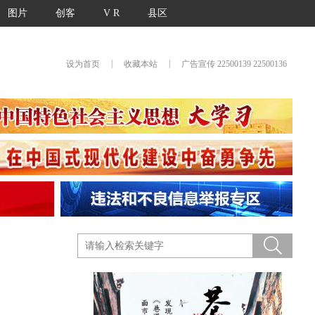
图片
创客
V R
县区
|
|
设为首页
收藏本站
广告宣传 22500139 22500136