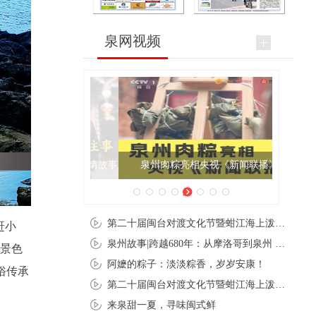
泉网视频
泉州肉粽亮相央视《新闻联播》
第二十届闽台对渡文化节暨蚶江海上泼水节在石狮蚶江启幕
赶小
泉州故事|跨越680年：从摩洛哥到泉州 丝路使者“中国行”
在景色
阿嬷的粽子：淡淡粽香，岁岁安康！
俗传承
第二十届闽台对渡文化节暨蚶江海上泼水节在石狮蚶江开幕
来泉甜一夏，寻味闽式鲜