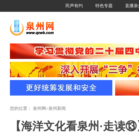
民声有约
特色专题
直播泉
您的位置：
泉州网
>
泉州新闻
【海洋文化看泉州·走读⑬