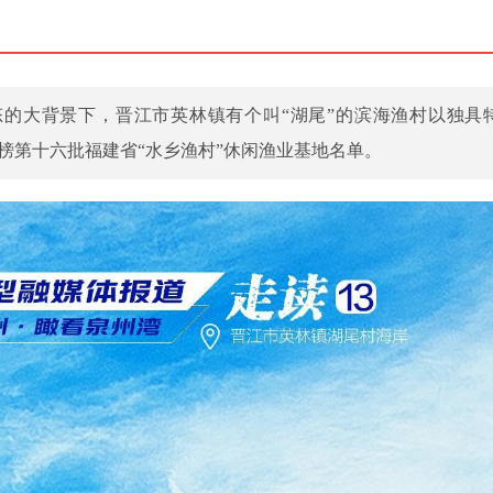
态的大背景下，晋江市英林镇有个叫“湖尾”的滨海渔村以独具
榜第十六批福建省“水乡渔村”休闲渔业基地名单。