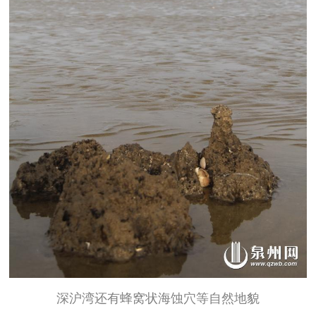
深沪湾还有蜂窝状海蚀穴等自然地貌