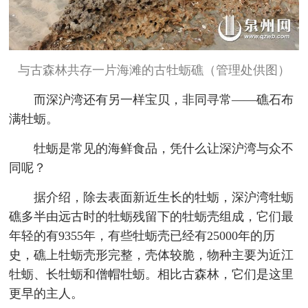
与古森林共存一片海滩的古牡蛎礁（管理处供图）
而深沪湾还有另一样宝贝，非同寻常——礁石布
满牡蛎。
牡蛎是常见的海鲜食品，凭什么让深沪湾与众不
同呢？
据介绍，除去表面新近生长的牡蛎，深沪湾牡蛎
礁多半由远古时的牡蛎残留下的牡蛎壳组成，它们最
年轻的有9355年，有些牡蛎壳已经有25000年的历
史，礁上牡蛎壳形完整，壳体较脆，物种主要为近江
牡蛎、长牡蛎和僧帽牡蛎。相比古森林，它们是这里
更早的主人。