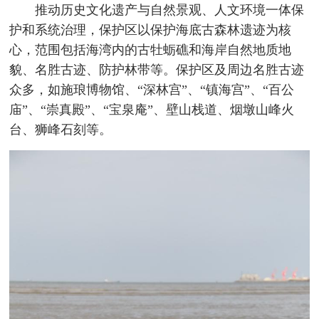
推动历史文化遗产与自然景观、人文环境一体保
护和系统治理，保护区以保护海底古森林遗迹为核
心，范围包括海湾内的古牡蛎礁和海岸自然地质地
貌、名胜古迹、防护林带等。保护区及周边名胜古迹
众多，如施琅博物馆、“深林宫”、“镇海宫”、“百公
庙”、“崇真殿”、“宝泉庵”、壁山栈道、烟墩山峰火
台、狮峰石刻等。