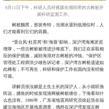
9月11日下午，科研人员对裸露在潮间带的古树桩开
展科研监测工作。
树桩黝黑，形状奇特，当潮水退到低潮位时，人
们才能看到它们的容颜。
“受台风‘杜苏芮’和‘海葵’影响，深沪湾海滩淤泥
增厚，一些古树桩被埋进沙堆底下。我们正在采取相
应的保护措施，减轻海浪对古树桩的冲蚀。”保护区
管理处工程师洪少雄告诉记者，深沪湾古树桩遗迹如
此稀有，不可再生，科研和保护工作在国内没有经验
可循。
讲解员张汝媚是土生土长的深沪人，从小就听渔
民说，捕鱼的时候发现渔网被树桩缠住，下海看却什
么也没有。1986年，广东省地震局研究员徐起浩在福
建沿海地区开展地质调查，偶然在深沪湾发现古树