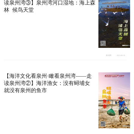
读泉州湾③】泉州湾河口湿地：海上森
林 候鸟天堂
泉州网
2023-08-30
【海洋文化看泉州·瞰看泉州湾——走
读泉州湾②】海洋渔女：没有蟳埔女
就没有泉州的鱼市