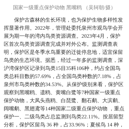
国家一级重点保护动物 黑嘴鸥 （吴轲朝/摄）
保护古森林的生长环境，也为保护生物多样性发
挥显著作用。2022年，管理处委托泉州市观鸟学会开
展为期一年的湾内鸟类资源调查。2023年4月，保护
区首次鸟类资源调查完成并对外公布。监测调查表
明，保护区是冬季水鸟重要的迁徙停息地，适宜保留
鸟类的生态环境。据悉，经过一年多的监测调查，深
沪湾保护区记录到鸟类15目35科106种，约占全国鸟
类总科目数的57.69%，占全国鸟类种数的7.18%，占
泉州市鸟类种数的34.53%。从保护级别来看，保护区
观察到黑嘴鸥、遗鸥、黄嘴白鹭等7种国家一级重点
保护动物，大凤头燕鸥、白琵鹭、翻石鹬、大滨鹬、
阔嘴鹬、黑翅鸢等14种国家二级重点保护动物 ，重点
保护一、二级鸟类占总监测到鸟类22.11%。按居留型
分析，保护区留鸟 36 种，占33.96%；夏候鸟 14 种，