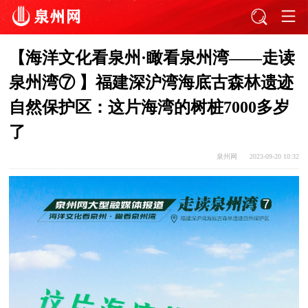
【海洋文化看泉州·瞰看泉州湾——走读
泉州湾⑦ 】福建深沪湾海底古森林遗迹
自然保护区：这片海湾的树桩7000多岁
了
泉州网
2023-09-20 10:32