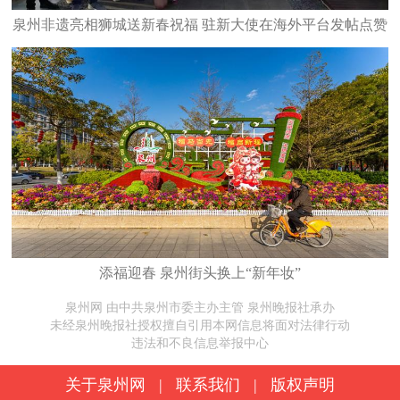
泉州非遗亮相狮城送新春祝福 驻新大使在海外平台发帖点赞
添福迎春 泉州街头换上“新年妆”
泉州网 由中共泉州市委主办主管 泉州晚报社承办
未经泉州晚报社授权擅自引用本网信息将面对法律行动
违法和不良信息举报中心
关于泉州网
|
联系我们
|
版权声明