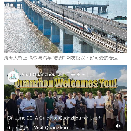
跨海大桥上 高铁与汽车“赛跑” 网友感叹：好可爱的春运图景