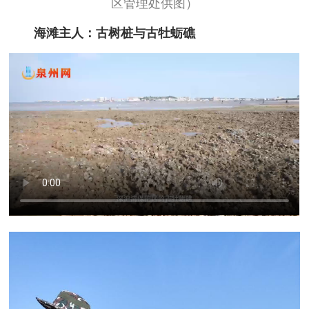
区管理处供图）
海滩主人：古树桩与古牡蛎礁