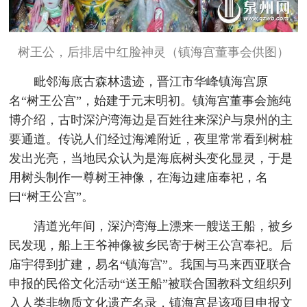
树王公，后排居中红脸神灵（镇海宫董事会供图）
毗邻海底古森林遗迹，晋江市华峰镇海宫原
名“树王公宫”，始建于元末明初。镇海宫董事会施纯
博介绍，古时深沪湾海边是百姓往来深沪与泉州的主
要通道。传说人们经过海滩附近，夜里常常看到树桩
发出光亮，当地民众认为是海底树头变化显灵，于是
用树头制作一尊树王神像，在海边建庙奉祀，名
曰“树王公宫”。
清道光年间，深沪湾海上漂来一艘送王船，被乡
民发现，船上王爷神像被乡民寄于树王公宫奉祀。后
庙宇得到扩建，易名“镇海宫”。我国与马来西亚联合
申报的民俗文化活动“送王船”被联合国教科文组织列
入人类非物质文化遗产名录，镇海宫是该项目申报文