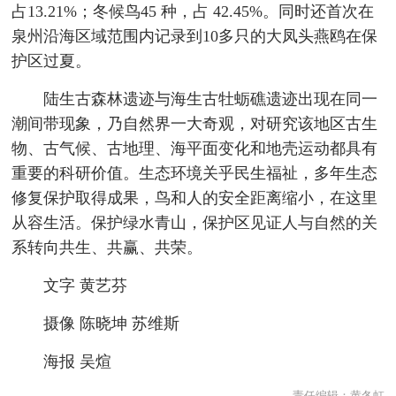
占13.21%；冬候鸟45 种，占 42.45%。同时还首次在
泉州沿海区域范围内记录到10多只的大凤头燕鸥在保
护区过夏。
陆生古森林遗迹与海生古牡蛎礁遗迹出现在同一
潮间带现象，乃自然界一大奇观，对研究该地区古生
物、古气候、古地理、海平面变化和地壳运动都具有
重要的科研价值。生态环境关乎民生福祉，多年生态
修复保护取得成果，鸟和人的安全距离缩小，在这里
从容生活。保护绿水青山，保护区见证人与自然的关
系转向共生、共赢、共荣。
文字 黄艺芬
摄像 陈晓坤 苏维斯
海报 吴煊