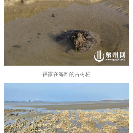
裸露在海滩的古树桩