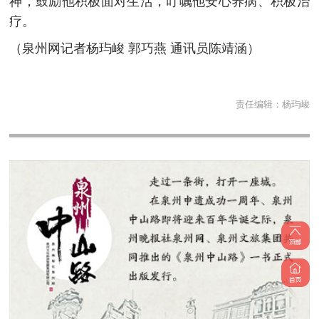
神，鼓励他积极面对生活，叮嘱他安心养病、积极治
疗。
（泉州网记者杨玙峻 郭巧燕 通讯员陈靖涵）
责任编辑：
杨玙峻