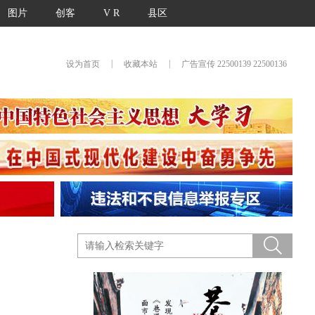
图片
创客
V R
县区
|
|
设为首页
收藏本站
广告宣传 22500139 22500136