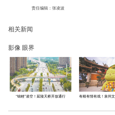
责任编辑：
张凌波
相关新闻
影像 眼界
“锦鲤”凌空！延陵天桥开放通行