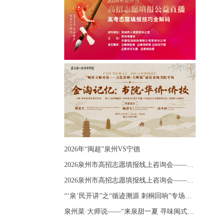
2026年“闽超”泉州VS宁德
2026泉州市高招志愿填报线上咨询会——《出分应急课堂：全流程拆解志愿填报》主题讲座
2026泉州市高招志愿填报线上咨询会——《志愿填报 答疑直播》主题讲座
“‘泉’民开讲”之“循迹溯源 刺桐回响”专场宣讲
泉州菜·大师说——“来泉甜一夏 寻味闽式鲜”上官品牌专场直播