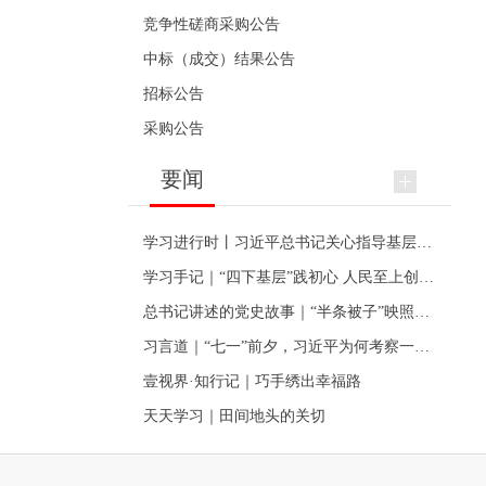
竞争性磋商采购公告
中标（成交）结果公告
招标公告
采购公告
要闻
学习进行时丨习近平总书记关心指导基层党建的故事
学习手记｜“四下基层”践初心 人民至上创伟业
总书记讲述的党史故事｜“半条被子”映照初心
习言道｜“七一”前夕，习近平为何考察一个村级党组织
壹视界·知行记｜巧手绣出幸福路
天天学习｜田间地头的关切