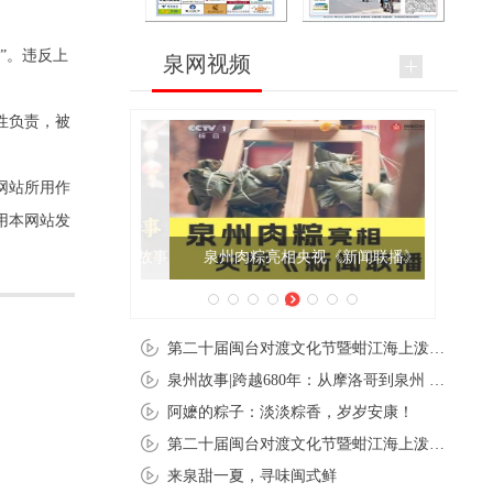
”。违反上
泉网视频
性负责，被
网站所用作
用本网站发
泉州肉粽亮相央视《新闻联播》
第二十届闽台对渡文化节暨蚶江海上泼水节在石狮蚶江启幕
泉州故事|跨越680年：从摩洛哥到泉州 丝路使者“中国行”
阿嬷的粽子：淡淡粽香，岁岁安康！
第二十届闽台对渡文化节暨蚶江海上泼水节在石狮蚶江开幕
来泉甜一夏，寻味闽式鲜