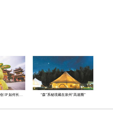
有根有情有戏！泉州文创 IP 如何长久走红？
“森”系秘境藏在泉州“高速圈”