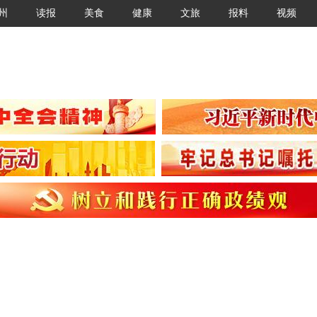
州
读报
美食
健康
文旅
报料
视频