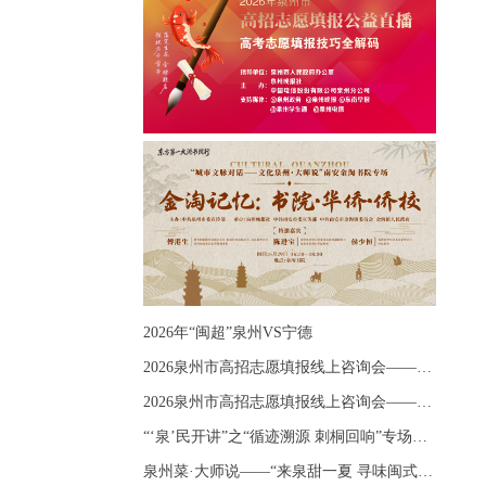
2026年“闽超”泉州VS宁德
2026泉州市高招志愿填报线上咨询会——《出分应急课堂：全流程拆解志愿填报》主题讲座
2026泉州市高招志愿填报线上咨询会——《志愿填报 答疑直播》主题讲座
“‘泉’民开讲”之“循迹溯源 刺桐回响”专场宣讲
泉州菜·大师说——“来泉甜一夏 寻味闽式鲜”上官品牌专场直播