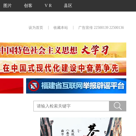
图片
创客
V R
县区
|
|
设为首页
收藏本站
广告宣传 22500139 22500136