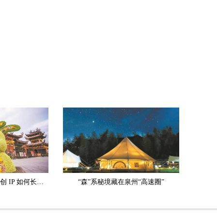
有根有情有戏！泉州文创 IP 如何长久走红？
“森”系秘境藏在泉州“高速圈”