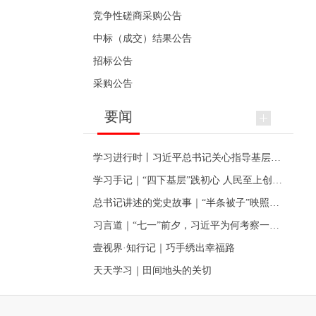
竞争性磋商采购公告
中标（成交）结果公告
招标公告
采购公告
要闻
学习进行时丨习近平总书记关心指导基层党建的故事
学习手记｜“四下基层”践初心 人民至上创伟业
总书记讲述的党史故事｜“半条被子”映照初心
习言道｜“七一”前夕，习近平为何考察一个村级党组织
壹视界·知行记｜巧手绣出幸福路
天天学习｜田间地头的关切