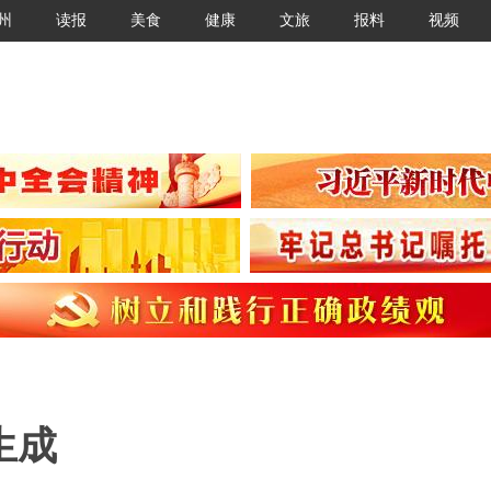
州
读报
美食
健康
文旅
报料
视频
生成