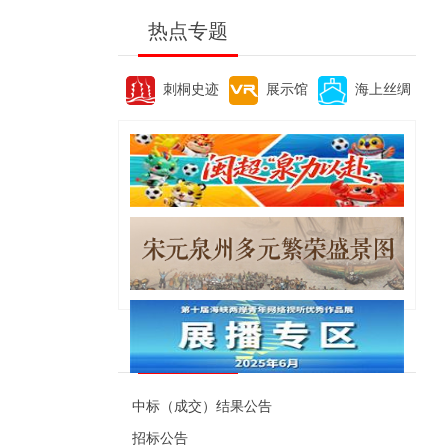
热点专题
刺桐史迹
展示馆
海上丝绸
便民资讯
中标（成交）结果公告
招标公告