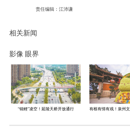
责任编辑：
江沛谦
相关新闻
影像 眼界
“锦鲤”凌空！延陵天桥开放通行