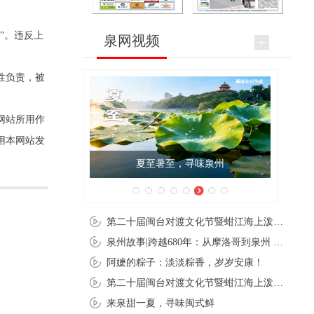
”。违反上
泉网视频
性负责，被
网站所用作
用本网站发
夏至暑至，寻味泉州
第二十届闽台对渡文化节暨蚶江海上泼水节在石狮蚶江启幕
泉州故事|跨越680年：从摩洛哥到泉州 丝路使者“中国行”
阿嬷的粽子：淡淡粽香，岁岁安康！
第二十届闽台对渡文化节暨蚶江海上泼水节在石狮蚶江开幕
来泉甜一夏，寻味闽式鲜