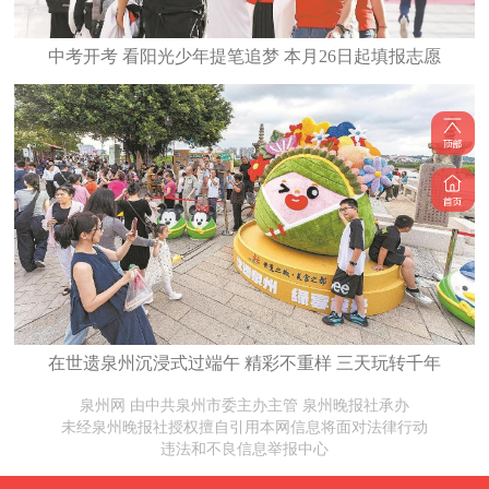
中考开考 看阳光少年提笔追梦 本月26日起填报志愿
在世遗泉州沉浸式过端午 精彩不重样 三天玩转千年
泉州网 由中共泉州市委主办主管 泉州晚报社承办
未经泉州晚报社授权擅自引用本网信息将面对法律行动
违法和不良信息举报中心