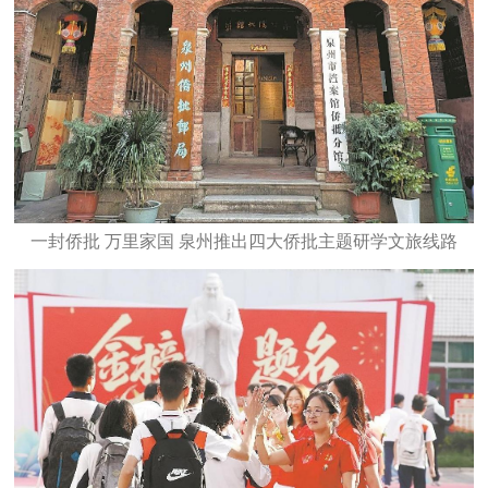
一封侨批 万里家国 泉州推出四大侨批主题研学文旅线路