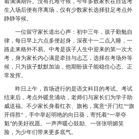
着满满期许。没有扎堆守候，今年多数家长在目送考
生入场后便有序离场，仅有少数家长选择驻足考点外
静静等候。
一位留守家长道出心声：初中三年，孩子勤勉自
律，每日早上六点多便起身，深夜十一二点入睡，一
路走来格外不易。中考是孩子人生中迎来的第一次大
考，身为家长内心满是牵挂与忐忑，选择在考场外等
候，只为孩子默默加油，他期盼孩子能稳住心态、正
常发挥。
昨日上午，首场进行的是语文科目的考试。考试
结束后，考点外暖意涌动，老师们与家长们为学子助
威送福。不少家长身着红衣、旗袍，寓意“开门红”“旗
开得胜”，手中举起明艳的向日葵，寄托着“一举夺
魁”的美好祝愿。一声声暖心鼓励、一张张明媚笑
脸，为少年们带来更多底气。