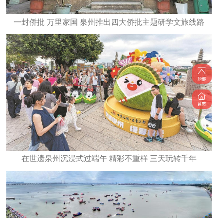
一封侨批 万里家国 泉州推出四大侨批主题研学文旅线路
在世遗泉州沉浸式过端午 精彩不重样 三天玩转千年