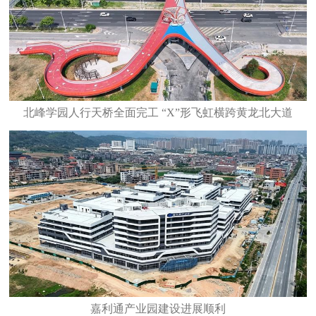
北峰学园人行天桥全面完工 “X”形飞虹横跨黄龙北大道
嘉利通产业园建设进展顺利