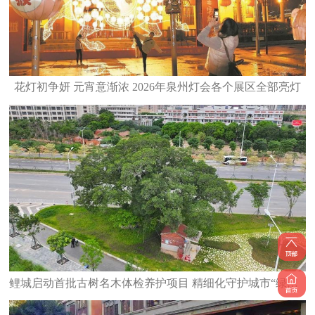
花灯初争妍 元宵意渐浓 2026年泉州灯会各个展区全部亮灯
鲤城启动首批古树名木体检养护项目 精细化守护城市“绿色文脉”