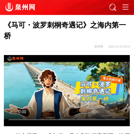
《马可・波罗刺桐奇遇记》之海内第一
桥
泉州网
2025-12-18 09:21