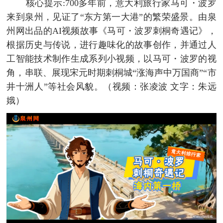
核心提示:
700多年前，意大利旅行家马可・波罗
来到泉州，见证了“东方第一大港”的繁荣盛景。由泉
州网出品的AI视频故事《马可・波罗刺桐奇遇记》，
根据历史与传说，进行趣味化的故事创作，并通过人
工智能技术制作生成系列小视频，以马可・波罗的视
角，串联、展现宋元时期刺桐城“涨海声中万国商”“市
井十洲人”等社会风貌。
（视频：张凌波 文字：朱远
娥）