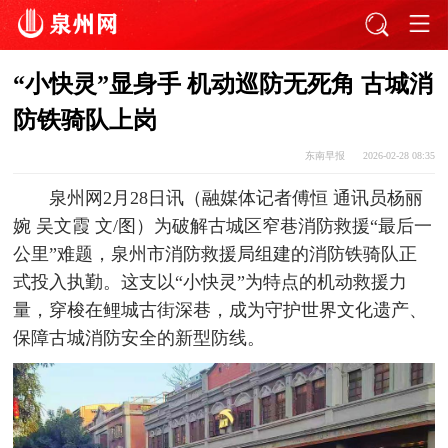
“小快灵”显身手 机动巡防无死角 古城消
防铁骑队上岗
东南早报
2026-02-28 08:35
泉州网2月28日讯（融媒体记者傅恒 通讯员杨丽
婉 吴文霞 文/图）为破解古城区窄巷消防救援“最后一
公里”难题，泉州市消防救援局组建的消防铁骑队正
式投入执勤。这支以“小快灵”为特点的机动救援力
量，穿梭在鲤城古街深巷，成为守护世界文化遗产、
保障古城消防安全的新型防线。