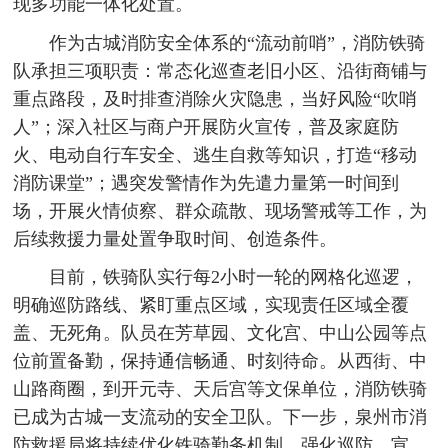
现多功能一体化处置。
作为古城消防安全体系的“流动前哨”，消防铁骑
队承担三项职责：常态化巡查老旧小区、沿街商铺与
重点路段，及时排查消除火灾隐患，当好风险“吹哨
人”；深入社区与商户开展防火宣传，普及家庭防
火、电动自行车安全、逃生自救等知识，打造“移动
消防课堂”；遇突发警情作为先遣力量第一时间到
场，开展火情侦察、群众疏散、现场警戒等工作，为
后续救援力量处置争取时间、创造条件。
目前，铁骑队实行每2小时一轮的网格化巡逻，
明确巡防路线、紧盯重点区域，实现责任区域全覆
盖、无死角。队员在芳草园、文化宫、中山公园等点
位前置备勤，保持通信畅通、时刻待命。从西街、中
山路商圈，到开元寺、天后宫等文保单位，消防铁骑
已成为古城一支流动的安全卫队。下一步，泉州市消
防救援局将持续优化铁骑勤务机制，强化巡防、宣