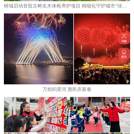
鲤城启动首批古树名木体检养护项目 精细化守护城市“绿色文脉”
万焰织星河 惠邑庆新春