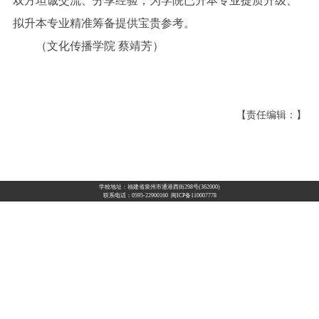
双方坦诚交流、分享经验，为学院已升本专业提质升级、
拟升本专业精准筹备提供宝贵参考。
（文化传播学院 蔡靖芳）
【责任编辑：】
学校地址：福建省泉州市通港西街298号(362000)
联系电话：0595-22900160 闽ICP备110007778