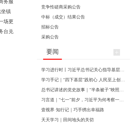
商务服
竞争性磋商采购公告
续坐镇
中标（成交）结果公告
一场更
招标公告
务台兑
采购公告
要闻
学习进行时丨习近平总书记关心指导基层党建的故事
学习手记｜“四下基层”践初心 人民至上创伟业
总书记讲述的党史故事｜“半条被子”映照初心
习言道｜“七一”前夕，习近平为何考察一个村级党组织
壹视界·知行记｜巧手绣出幸福路
天天学习｜田间地头的关切