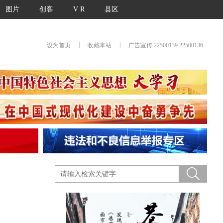
图片
创客
V R
县区
|
|
设为首页
收藏本站
广告宣传 22500139 22500136