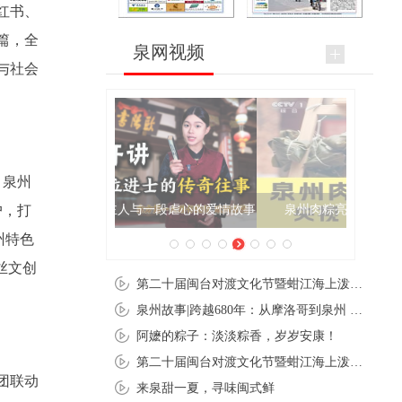
红书、
篇，全
泉网视频
与社会
、泉州
泉州肉粽亮相央视《新闻联播》
户，打
州特色
丝文创
第二十届闽台对渡文化节暨蚶江海上泼水节在石狮蚶江启幕
泉州故事|跨越680年：从摩洛哥到泉州 丝路使者“中国行”
阿嬷的粽子：淡淡粽香，岁岁安康！
第二十届闽台对渡文化节暨蚶江海上泼水节在石狮蚶江开幕
团联动
来泉甜一夏，寻味闽式鲜