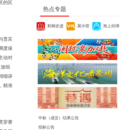
区的区
热点专题
刺桐史迹
展示馆
海上丝绸
与贵宾
调度保
主动对
发放组
精细讲
，精准
便民资讯
中标（成交）结果公告
贯穿赛
招标公告