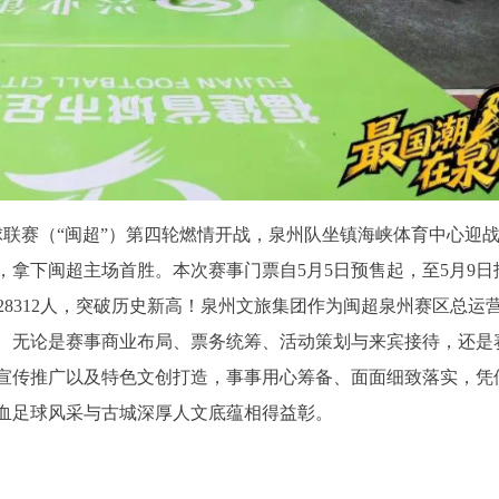
城市足球联赛（“闽超”）第四轮燃情开战，泉州队坐镇海峡体育中心迎
手，拿下闽超主场首胜。本次赛事门票自5月5日预售起，至5月9日
28312人，突破历史新高！泉州文旅集团作为闽超泉州赛区总运
。无论是赛事商业布局、票务统筹、活动策划与来宾接待，还是
宣传推广以及特色文创打造，事事用心筹备、面面细致落实，凭
血足球风采与古城深厚人文底蕴相得益彰。