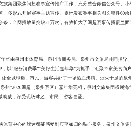
文旅集团聚焦闽超赛事宣传推广工作，充分整合微信公众号、小
道、多形式开展赛事主题宣传。累计发布赛事相关图文稿件60余
0余条，全网播放量突破21万次，有效扩大了闽超赛事传播覆盖面
区)嘉年华由泉州市体育局、泉州市商务局、泉州市文旅局共同指导
P，以“服务消费季”“美好生活嘉年华”为抓手，汇聚75家美食商
景，让全城球迷、市民、游客共赴了一场热血沸腾、烟火十足的泉
泉州”2026闽超（泉州赛区）嘉年华亮相，泉州文旅集团权属海
呐喊助威，深受现场球迷、市民、游客喜爱。
峡体育中心的球迷都能感受到宾至如归的贴心服务，泉州文旅集