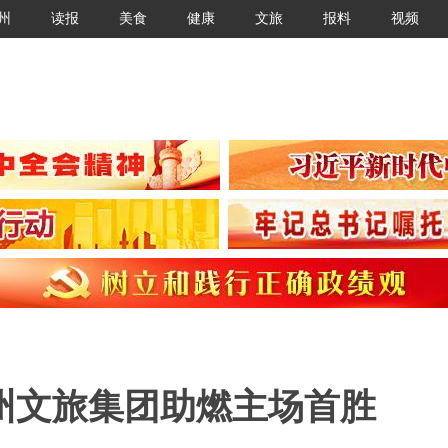
州
读报
美食
健康
文旅
报料
视频
州文旅集团助燃主场首胜