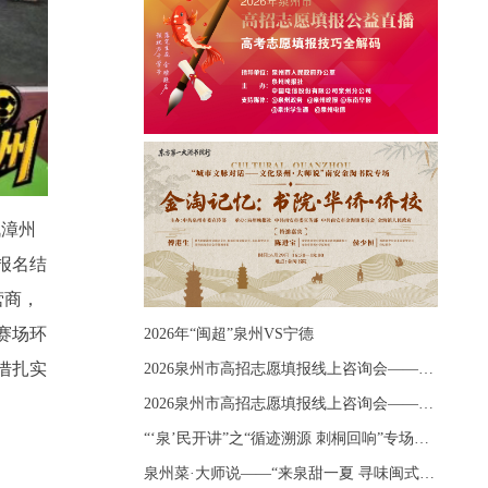
战漳州
报名结
营商，
赛场环
2026年“闽超”泉州VS宁德
借扎实
2026泉州市高招志愿填报线上咨询会——《出分应急课堂：全流程拆解志愿填报》主题讲座
2026泉州市高招志愿填报线上咨询会——《志愿填报 答疑直播》主题讲座
“‘泉’民开讲”之“循迹溯源 刺桐回响”专场宣讲
泉州菜·大师说——“来泉甜一夏 寻味闽式鲜”上官品牌专场直播