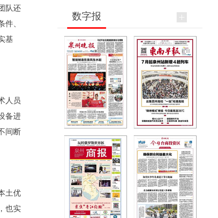
团队还
数字报
条件、
实基
术人员
设备进
不间断
本土优
，也实