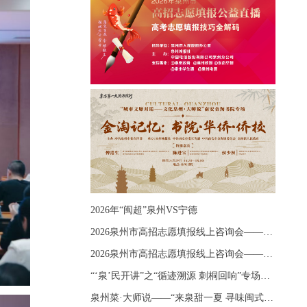
2026年“闽超”泉州VS宁德
2026泉州市高招志愿填报线上咨询会——《出分应急课堂：全流程拆解志愿填报》主题讲座
2026泉州市高招志愿填报线上咨询会——《志愿填报 答疑直播》主题讲座
“‘泉’民开讲”之“循迹溯源 刺桐回响”专场宣讲
泉州菜·大师说——“来泉甜一夏 寻味闽式鲜”上官品牌专场直播