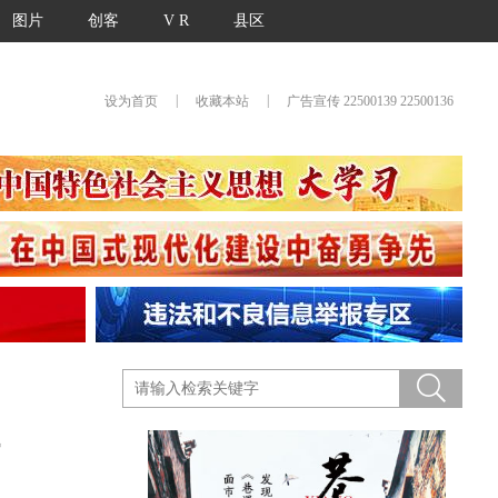
图片
创客
V R
县区
|
|
设为首页
收藏本站
广告宣传 22500139 22500136