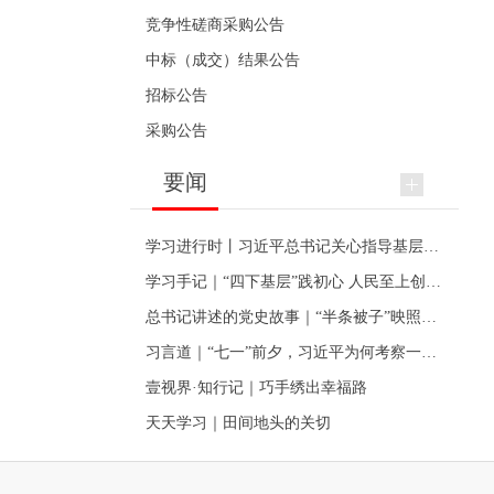
竞争性磋商采购公告
中标（成交）结果公告
招标公告
采购公告
要闻
学习进行时丨习近平总书记关心指导基层党建的故事
学习手记｜“四下基层”践初心 人民至上创伟业
总书记讲述的党史故事｜“半条被子”映照初心
习言道｜“七一”前夕，习近平为何考察一个村级党组织
壹视界·知行记｜巧手绣出幸福路
天天学习｜田间地头的关切