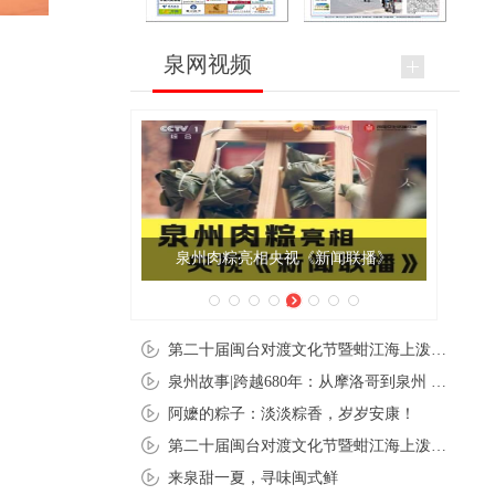
泉网视频
泉州肉粽亮相央视《新闻联播》
第二十届闽台对渡文化节暨蚶江海上泼水节在石狮蚶江启幕
泉州故事|跨越680年：从摩洛哥到泉州 丝路使者“中国行”
阿嬷的粽子：淡淡粽香，岁岁安康！
第二十届闽台对渡文化节暨蚶江海上泼水节在石狮蚶江开幕
来泉甜一夏，寻味闽式鲜