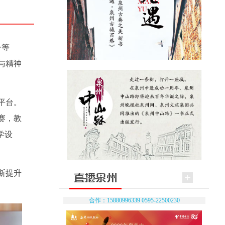
一等
与精神
平台。
赛，教
学设
断提升
合作：15880996339 0595-22500230