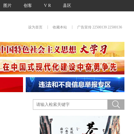
图片
创客
V R
县区
|
|
设为首页
收藏本站
广告宣传 22500139 22500136