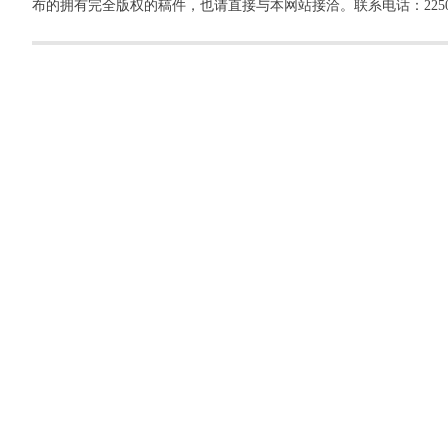
布的拥有完全版权的稿件，也请直接与本网站接洽。联系电话：22500260，