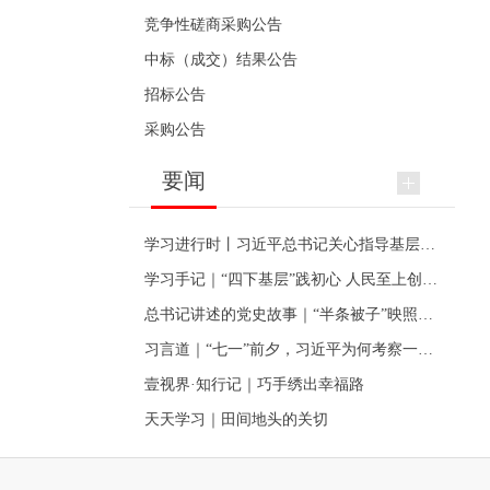
竞争性磋商采购公告
中标（成交）结果公告
招标公告
采购公告
要闻
学习进行时丨习近平总书记关心指导基层党建的故事
学习手记｜“四下基层”践初心 人民至上创伟业
总书记讲述的党史故事｜“半条被子”映照初心
习言道｜“七一”前夕，习近平为何考察一个村级党组织
壹视界·知行记｜巧手绣出幸福路
天天学习｜田间地头的关切