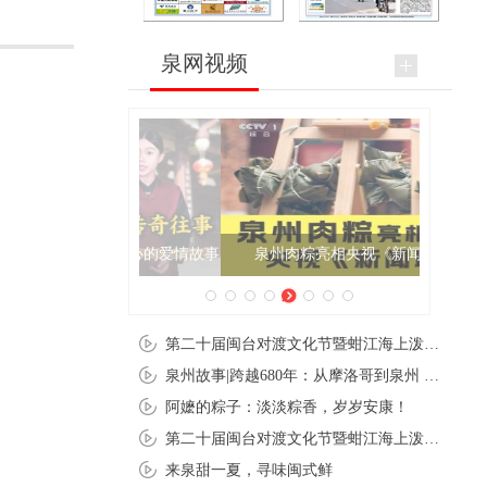
泉网视频
泉州肉粽亮相央视《新闻联播》
第二十届闽台对渡文化节暨蚶江海上泼水节在石狮蚶江启幕
泉州故事|跨越680年：从摩洛哥到泉州 丝路使者“中国行”
阿嬷的粽子：淡淡粽香，岁岁安康！
第二十届闽台对渡文化节暨蚶江海上泼水节在石狮蚶江开幕
来泉甜一夏，寻味闽式鲜