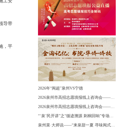
施工安
领导带
施，平
2026年“闽超”泉州VS宁德
2026泉州市高招志愿填报线上咨询会——《出分应急课堂：全流程拆解志愿填报》主题讲座
2026泉州市高招志愿填报线上咨询会——《志愿填报 答疑直播》主题讲座
“‘泉’民开讲”之“循迹溯源 刺桐回响”专场宣讲
泉州菜·大师说——“来泉甜一夏 寻味闽式鲜”上官品牌专场直播