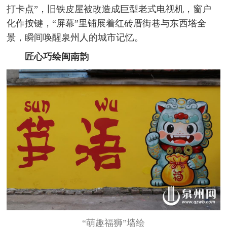
打卡点”，旧铁皮屋被改造成巨型老式电视机，窗户
化作按键，“屏幕”里铺展着红砖厝街巷与东西塔全
景，瞬间唤醒泉州人的城市记忆。
匠心巧绘闽南韵
“萌趣福狮”墙绘