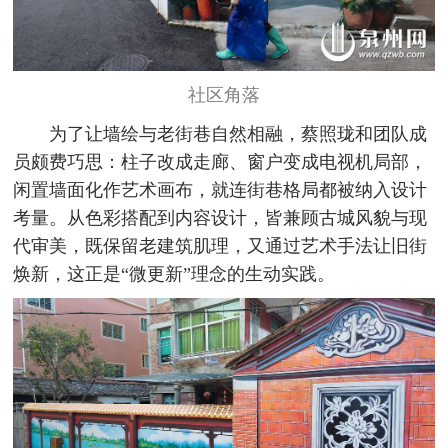
社区角落
为了让墙绘与老街巷自然相融，蔡照珑和团队成
员颇费巧思：柱子改成走廊、窗户变成电视机局部，
闲置墙面化作艺术画布，就连街巷格局都被纳入设计
考量。从色彩搭配到内容设计，皆兼顾古城风貌与现
代审美，既保留老建筑肌理，又通过艺术手法让旧街
焕新，这正是“微更新”理念的生动实践。