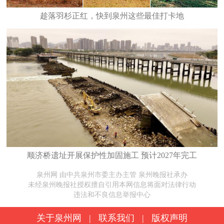
趁落羽杉正红，快到泉州这些最佳打卡地
顺济桥遗址开展保护性加固施工 预计2027年完工
泉州网 由中共泉州市委主办主管 泉州晚报社承办
未经泉州晚报社授权擅自引用本网信息将面对法律行动
违法和不良信息举报中心
关于泉州网
|
联系我们
|
版权声明