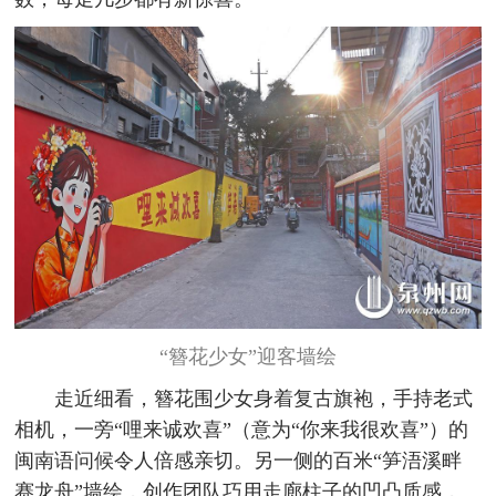
“簪花少女”迎客墙绘
走近细看，簪花围少女身着复古旗袍，手持老式
相机，一旁“哩来诚欢喜”（意为“你来我很欢喜”）的
闽南语问候令人倍感亲切。另一侧的百米“笋浯溪畔
赛龙舟”墙绘，创作团队巧用走廊柱子的凹凸质感，