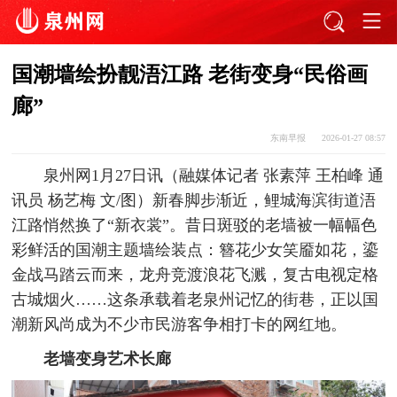
国潮墙绘扮靓浯江路 老街变身“民俗画
廊”
东南早报
2026-01-27 08:57
泉州网1月27日讯（融媒体记者 张素萍 王柏峰 通
讯员 杨艺梅 文/图）新春脚步渐近，鲤城海滨街道浯
江路悄然换了“新衣裳”。昔日斑驳的老墙被一幅幅色
彩鲜活的国潮主题墙绘装点：簪花少女笑靥如花，鎏
金战马踏云而来，龙舟竞渡浪花飞溅，复古电视定格
古城烟火……这条承载着老泉州记忆的街巷，正以国
潮新风尚成为不少市民游客争相打卡的网红地。
老墙变身艺术长廊