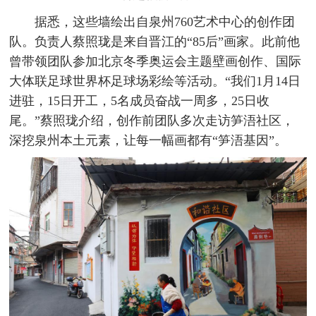
据悉，这些墙绘出自泉州760艺术中心的创作团
队。负责人蔡照珑是来自晋江的“85后”画家。此前他
曾带领团队参加北京冬季奥运会主题壁画创作、国际
大体联足球世界杯足球场彩绘等活动。“我们1月14日
进驻，15日开工，5名成员奋战一周多，25日收
尾。”蔡照珑介绍，创作前团队多次走访笋浯社区，
深挖泉州本土元素，让每一幅画都有“笋浯基因”。