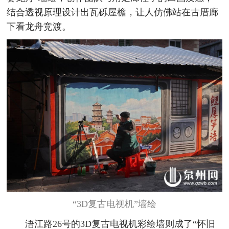
结合透视原理设计出瓦砾屋檐，让人仿佛站在古厝廊
下看龙舟竞渡。
“3D复古电视机”墙绘
浯江路26号的3D复古电视机彩绘墙则成了“怀旧