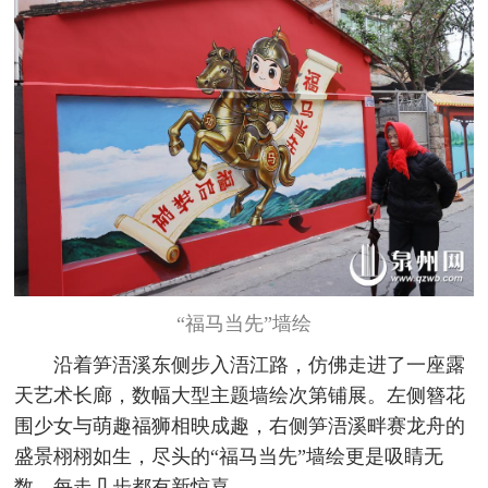
“福马当先”墙绘
沿着笋浯溪东侧步入浯江路，仿佛走进了一座露
天艺术长廊，数幅大型主题墙绘次第铺展。左侧簪花
围少女与萌趣福狮相映成趣，右侧笋浯溪畔赛龙舟的
盛景栩栩如生，尽头的“福马当先”墙绘更是吸睛无
数，每走几步都有新惊喜。