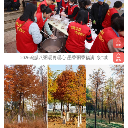
2026碗腊八粥暖胃暖心 墨香粥香福满“泉”城