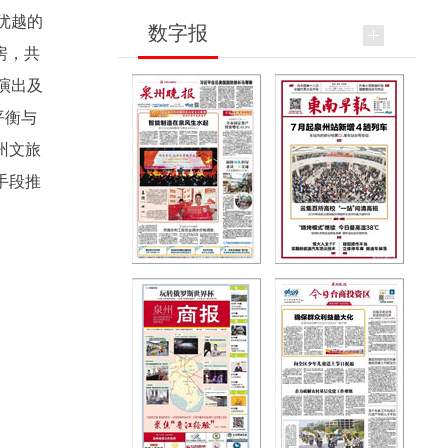
优越的
数字报
房，共
演出及
平衡与
州文旅
手段推