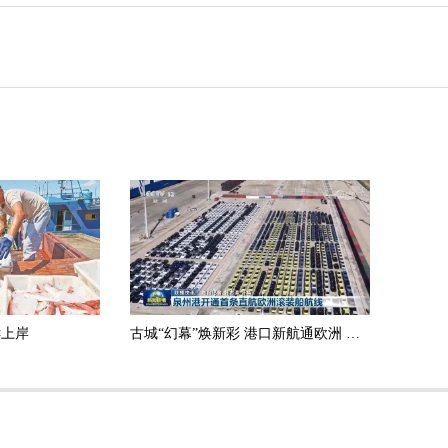
鲜上岸
古城“幻幕”焕新彩 港口新航通欧洲 泉州一夜两登央视《新闻联播》