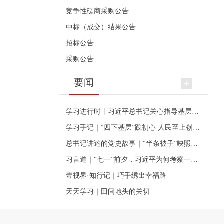
竞争性磋商采购公告
中标（成交）结果公告
招标公告
采购公告
要闻
学习进行时丨习近平总书记关心指导基层党建的故事
学习手记｜“四下基层”践初心 人民至上创伟业
总书记讲述的党史故事｜“半条被子”映照初心
习言道｜“七一”前夕，习近平为何考察一个村级党组织
壹视界·知行记｜巧手绣出幸福路
天天学习｜田间地头的关切