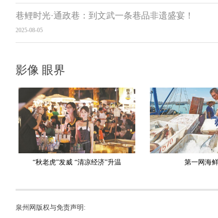
巷鲤时光·通政巷：到文武一条巷品非遗盛宴！
2025-08-05
影像 眼界
“秋老虎”发威 “清凉经济”升温
第一网海
泉州网版权与免责声明: