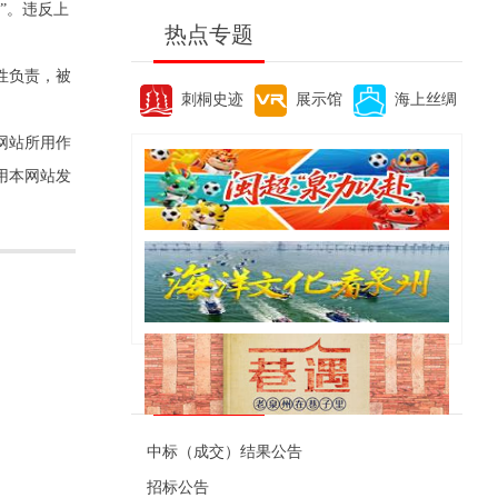
”。违反上
热点专题
性负责，被
刺桐史迹
展示馆
海上丝绸
网站所用作
用本网站发
便民资讯
中标（成交）结果公告
招标公告