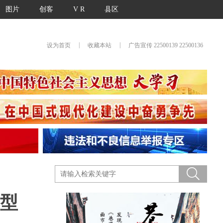
图片
创客
V R
县区
|
|
设为首页
收藏本站
广告宣传 22500139 22500136
型