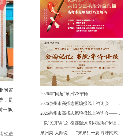
业闲置
2026年“闽超”泉州VS宁德
选，是
2026泉州市高招志愿填报线上咨询会——《出分应急课堂：全流程拆解志愿填报》主题讲座
树一帜
2026泉州市高招志愿填报线上咨询会——《志愿填报 答疑直播》主题讲座
“‘泉’民开讲”之“循迹溯源 刺桐回响”专场宣讲
泉州菜·大师说——“来泉甜一夏 寻味闽式鲜”上官品牌专场直播
其改造