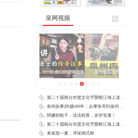
泉网视频
泉州肉粽亮相央视《新闻联播》
第二十届闽台对渡文化节暨蚶江海上泼水节在石狮蚶江启幕
泉州故事|跨越680年：从摩洛哥到泉州 丝路使者“中国行”
阿嬷的粽子：淡淡粽香，岁岁安康！
第二十届闽台对渡文化节暨蚶江海上泼水节在石狮蚶江开幕
来泉甜一夏，寻味闽式鲜