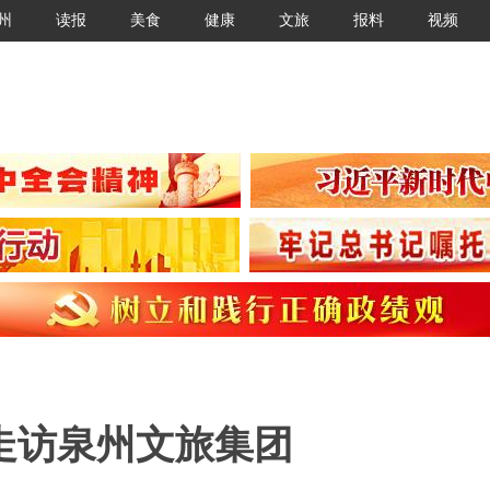
州
读报
美食
健康
文旅
报料
视频
走访泉州文旅集团