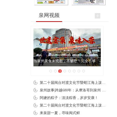
泉网视频
当泉州美食来成都，不够吃！完全不够吃！
书院开讲 书院
第二十届闽台对渡文化节暨蚶江海上泼水节在石狮蚶江启幕
泉州故事|跨越680年：从摩洛哥到泉州 丝路使者“中国行”
阿嬷的粽子：淡淡粽香，岁岁安康！
第二十届闽台对渡文化节暨蚶江海上泼水节在石狮蚶江开幕
来泉甜一夏，寻味闽式鲜