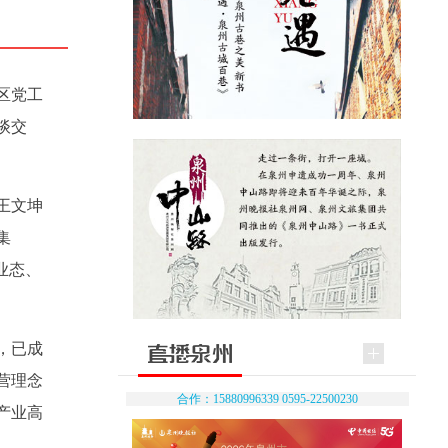
区党工
谈交
王文坤
集
业态、
，已成
营理念
合作：15880996339 0595-22500230
产业高