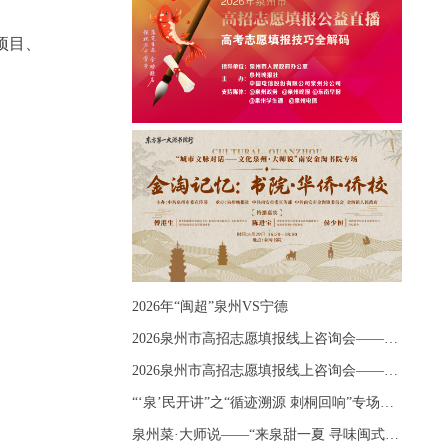
项目、
2026年“闽超”泉州VS宁德
2026泉州市高招志愿填报线上咨询会——《出分应急课堂：全流程拆解志愿填报》主题讲座
2026泉州市高招志愿填报线上咨询会——《志愿填报 答疑直播》主题讲座
“‘泉’民开讲”之“循迹溯源 刺桐回响”专场宣讲
泉州菜·大师说——“来泉甜一夏 寻味闽式鲜”上官品牌专场直播