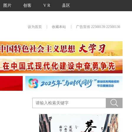
图片
创客
V R
县区
|
|
设为首页
收藏本站
广告宣传 22500139 22500136