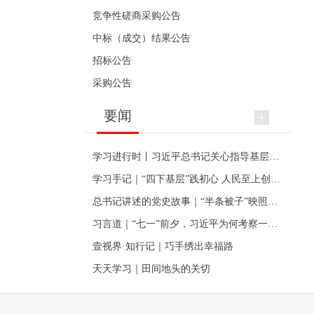
竞争性磋商采购公告
中标（成交）结果公告
招标公告
采购公告
要闻
学习进行时丨习近平总书记关心指导基层党建的故事
学习手记｜“四下基层”践初心 人民至上创伟业
总书记讲述的党史故事｜“半条被子”映照初心
习言道｜“七一”前夕，习近平为何考察一个村级党组织
壹视界·知行记｜巧手绣出幸福路
天天学习｜田间地头的关切