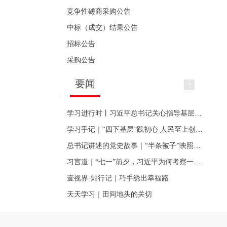
竞争性磋商采购公告
中标（成交）结果公告
招标公告
采购公告
要闻
学习进行时丨习近平总书记关心指导基层党建的故事
学习手记｜“四下基层”践初心 人民至上创伟业
总书记讲述的党史故事｜“半条被子”映照初心
习言道｜“七一”前夕，习近平为何考察一个村级党组织
壹视界·知行记｜巧手绣出幸福路
天天学习｜田间地头的关切