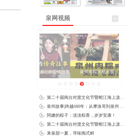
泉网视频
泉州肉粽亮相央视《新闻联播》
第二十届闽台对渡文化节暨蚶江海上泼水节在石狮蚶江启幕
泉州故事|跨越680年：从摩洛哥到泉州 丝路使者“中国行”
阿嬷的粽子：淡淡粽香，岁岁安康！
第二十届闽台对渡文化节暨蚶江海上泼水节在石狮蚶江开幕
来泉甜一夏，寻味闽式鲜