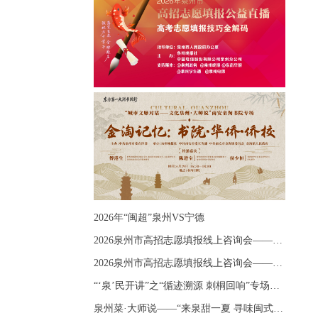
2026年“闽超”泉州VS宁德
2026泉州市高招志愿填报线上咨询会——《出分应急课堂：全流程拆解志愿填报》主题讲座
2026泉州市高招志愿填报线上咨询会——《志愿填报 答疑直播》主题讲座
“‘泉’民开讲”之“循迹溯源 刺桐回响”专场宣讲
泉州菜·大师说——“来泉甜一夏 寻味闽式鲜”上官品牌专场直播