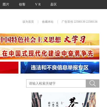
图片
创客
V R
县区
|
|
设为首页
收藏本站
广告宣传 22500139 22500136