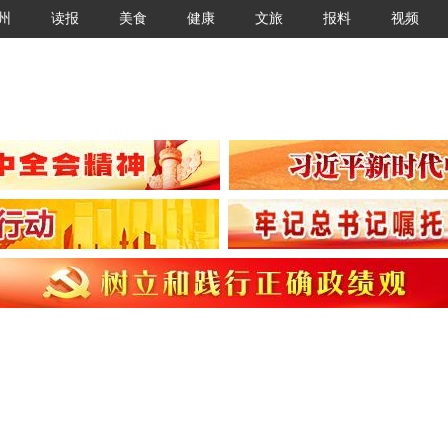
州
读报
美食
健康
文旅
报料
视频