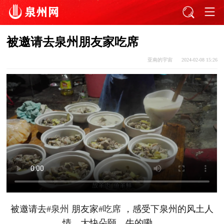
被邀请去泉州朋友家吃席
亚南的宇宙
2024-02-08 15:26
被邀请去
#泉州
 朋友家
#吃席
 ，感受下泉州的风土人
情，大快朵颐，牛的嘞。