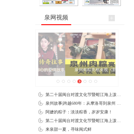
泉网视频
泉州肉粽亮相央视《新闻联播》
第二十届闽台对渡文化节暨蚶江海上泼水节在石狮蚶江启幕
泉州故事|跨越680年：从摩洛哥到泉州 丝路使者“中国行”
阿嬷的粽子：淡淡粽香，岁岁安康！
第二十届闽台对渡文化节暨蚶江海上泼水节在石狮蚶江开幕
来泉甜一夏，寻味闽式鲜