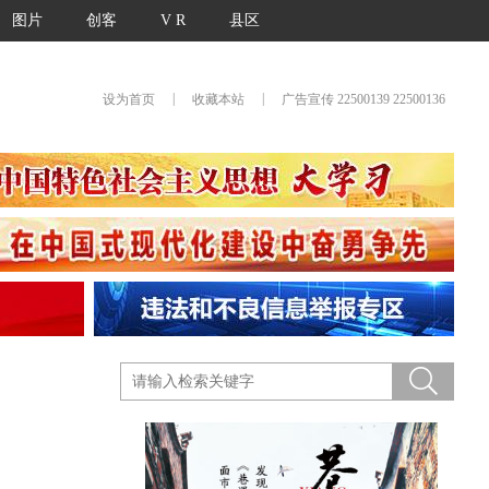
图片
创客
V R
县区
|
|
设为首页
收藏本站
广告宣传 22500139 22500136