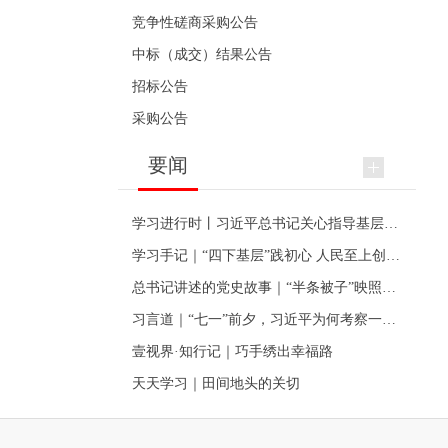
竞争性磋商采购公告
中标（成交）结果公告
招标公告
采购公告
要闻
学习进行时丨习近平总书记关心指导基层党建的故事
学习手记｜“四下基层”践初心 人民至上创伟业
总书记讲述的党史故事｜“半条被子”映照初心
习言道｜“七一”前夕，习近平为何考察一个村级党组织
壹视界·知行记｜巧手绣出幸福路
天天学习｜田间地头的关切