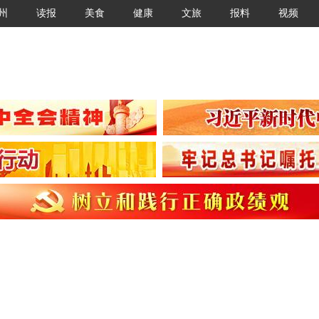
州
读报
美食
健康
文旅
报料
视频