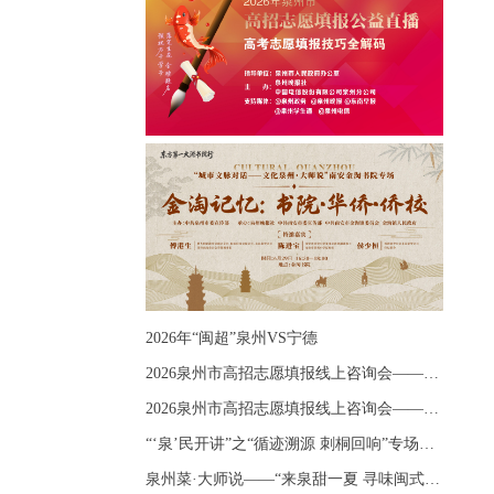
2026年“闽超”泉州VS宁德
2026泉州市高招志愿填报线上咨询会——《出分应急课堂：全流程拆解志愿填报》主题讲座
2026泉州市高招志愿填报线上咨询会——《志愿填报 答疑直播》主题讲座
“‘泉’民开讲”之“循迹溯源 刺桐回响”专场宣讲
泉州菜·大师说——“来泉甜一夏 寻味闽式鲜”上官品牌专场直播