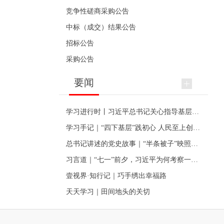
竞争性磋商采购公告
中标（成交）结果公告
招标公告
采购公告
要闻
学习进行时丨习近平总书记关心指导基层党建的故事
学习手记｜“四下基层”践初心 人民至上创伟业
总书记讲述的党史故事｜“半条被子”映照初心
习言道｜“七一”前夕，习近平为何考察一个村级党组织
壹视界·知行记｜巧手绣出幸福路
天天学习｜田间地头的关切