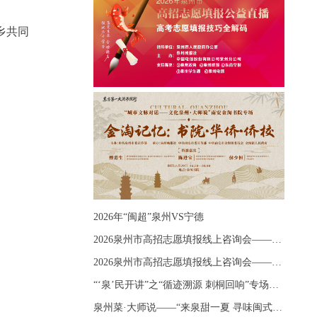
乡共同
2026年“闽超”泉州VS宁德
2026泉州市高招志愿填报线上咨询会——《出分应急课堂：全流程拆解志愿填报》主题讲座
2026泉州市高招志愿填报线上咨询会——《志愿填报 答疑直播》主题讲座
“‘泉’民开讲”之“循迹溯源 刺桐回响”专场宣讲
泉州菜·大师说——“来泉甜一夏 寻味闽式鲜”上官品牌专场直播