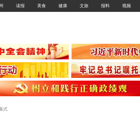
州
读报
美食
健康
文旅
报料
视频
幕式