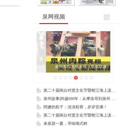
泉网视频
泉州肉粽亮相央视《新闻联播》
第二十届闽台对渡文化节暨蚶江海上泼水节在石狮蚶江启幕
泉州故事|跨越680年：从摩洛哥到泉州 丝路使者“中国行”
阿嬷的粽子：淡淡粽香，岁岁安康！
第二十届闽台对渡文化节暨蚶江海上泼水节在石狮蚶江开幕
来泉甜一夏，寻味闽式鲜