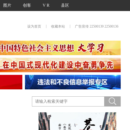
图片
创客
V R
县区
|
|
设为首页
收藏本站
广告宣传 22500139 22500136