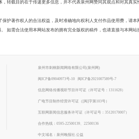
他媒体，转载目的在于传递更多信息，并不代表泉州网赞同其观点和对其真
为了保护著作权人的合法权益，及时准确地向权利人支付作品使用费，请本
需合法使用本网站发布的拥有完全版权的稿件，也请直接与本网站接洽。联系电
泉州市刺桐新闻网络有限公司(泉州网)
闽ICP备09040973号-10
闽ICP备2021007589号-7
信息网络传播视听节目许可证（许可证号：1311628）
广电节目制作经营许可证（[闽]字第103号）
互联网新闻信息服务许可证（许可证号：35120170007）
合作热线：0595-22500139、22500136
中文域名：泉州晚报社.公益