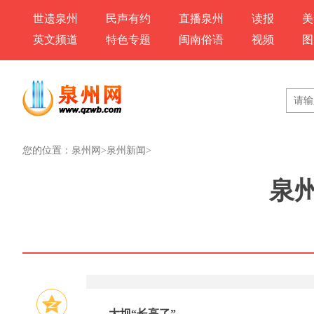
世遗泉州
民声有约
直播泉州
读报
美
英文频道
特色专题
闽南俗语
视频
图
您的位置：
泉州网
>
泉州新闻
>
泉
大坝“长高了”