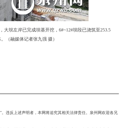
坝左岸已完成坝基开挖，6#~12#坝段已浇筑至253.5
体。（融媒体记者张九强 摄）
网”。违反上述声明者，本网将追究其相关法律责任。泉州网欢迎各兄