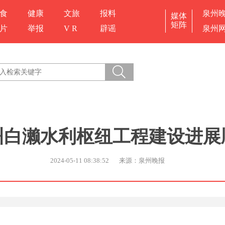
食
健康
文旅
报料
泉州
媒体
矩阵
片
举报
V R
辟谣
泉州
州白濑水利枢纽工程建设进展
2024-05-11 08:38:52
来源：泉州晚报