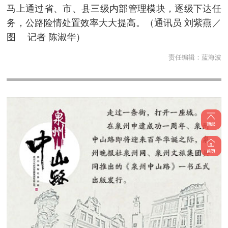
马上通过省、市、县三级内部管理模块，逐级下达任
务，公路险情处置效率大大提高。（通讯员 刘紫燕／
图 记者 陈淑华）
责任编辑：
蓝海波