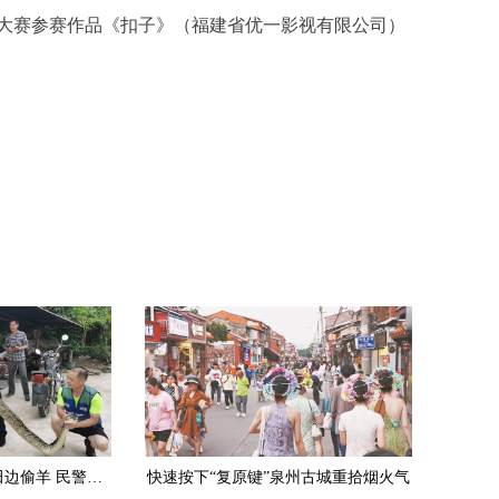
大赛参赛作品《扣子》（福建省优一影视有限公司）
安溪：3.5米长大蟒蛇田边偷羊 民警擒获放生
快速按下“复原键”泉州古城重拾烟火气