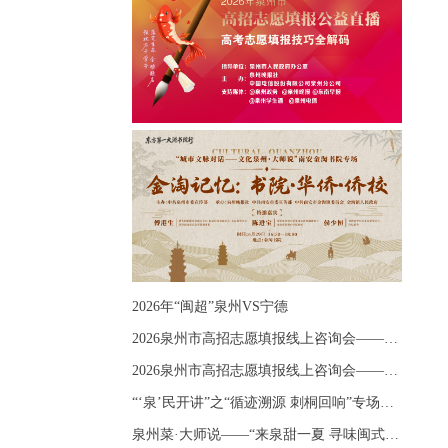
2026年“闽超”泉州VS宁德
2026泉州市高招志愿填报线上咨询会——《出分应急课堂：全流程拆解志愿填报》主题讲座
2026泉州市高招志愿填报线上咨询会——《志愿填报 答疑直播》主题讲座
“‘泉’民开讲”之“循迹溯源 刺桐回响”专场宣讲
泉州菜·大师说——“来泉甜一夏 寻味闽式鲜”上官品牌专场直播