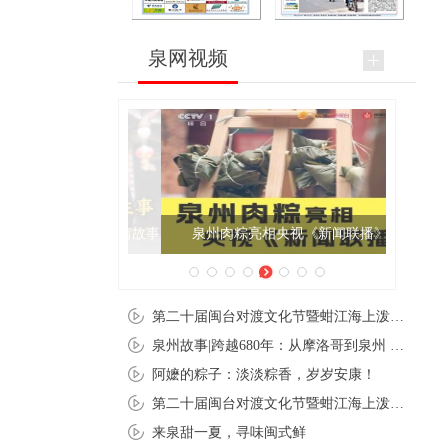
泉网视频
泉州肉粽亮相央视《新闻联播》
第二十届闽台对渡文化节暨蚶江海上泼水节在石狮蚶江启幕
泉州故事|跨越680年：从摩洛哥到泉州 丝路使者“中国行”
阿嬷的粽子：淡淡粽香，岁岁安康！
第二十届闽台对渡文化节暨蚶江海上泼水节在石狮蚶江开幕
来泉甜一夏，寻味闽式鲜