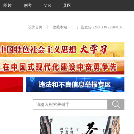
图片
创客
V R
县区
|
|
设为首页
收藏本站
广告宣传 22500139 22500136