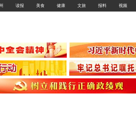
州
读报
美食
健康
文旅
报料
视频