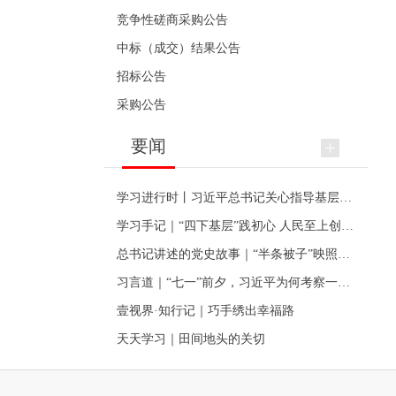
竞争性磋商采购公告
中标（成交）结果公告
招标公告
采购公告
要闻
学习进行时丨习近平总书记关心指导基层党建的故事
学习手记｜“四下基层”践初心 人民至上创伟业
总书记讲述的党史故事｜“半条被子”映照初心
习言道｜“七一”前夕，习近平为何考察一个村级党组织
壹视界·知行记｜巧手绣出幸福路
天天学习｜田间地头的关切