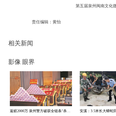
第五届泉州闽南文化
责任编辑：
黄怡
相关新闻
影像 眼界
返赃2000万 泉州警方破获全链条“杀猪盘”诈骗团伙