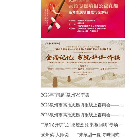
2026年“闽超”泉州VS宁德
2026泉州市高招志愿填报线上咨询会——《出分应急课堂：全流程拆解志愿填报》主题讲座
2026泉州市高招志愿填报线上咨询会——《志愿填报 答疑直播》主题讲座
“‘泉’民开讲”之“循迹溯源 刺桐回响”专场宣讲
泉州菜·大师说——“来泉甜一夏 寻味闽式鲜”上官品牌专场直播