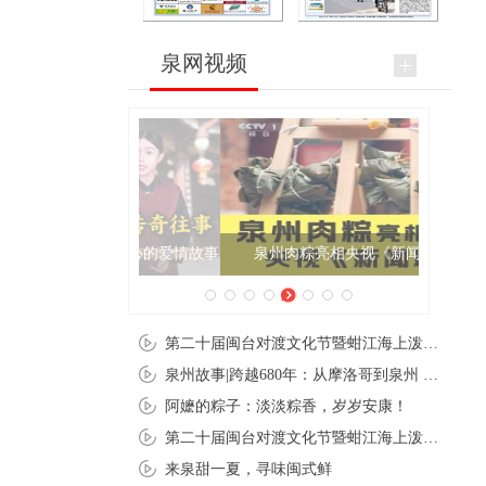
泉网视频
泉州肉粽亮相央视《新闻联播》
第二十届闽台对渡文化节暨蚶江海上泼水节在石狮蚶江启幕
泉州故事|跨越680年：从摩洛哥到泉州 丝路使者“中国行”
阿嬷的粽子：淡淡粽香，岁岁安康！
第二十届闽台对渡文化节暨蚶江海上泼水节在石狮蚶江开幕
来泉甜一夏，寻味闽式鲜