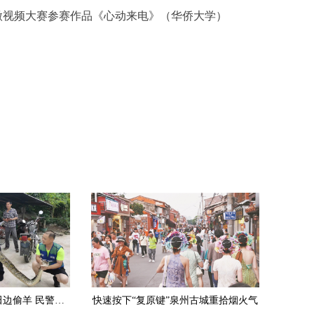
微视频大赛参赛作品
《心动来电》
（华侨大学）
安溪：3.5米长大蟒蛇田边偷羊 民警擒获放生
快速按下“复原键”泉州古城重拾烟火气