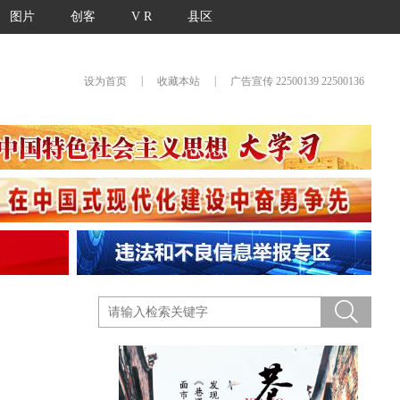
图片
创客
V R
县区
|
|
设为首页
收藏本站
广告宣传 22500139 22500136