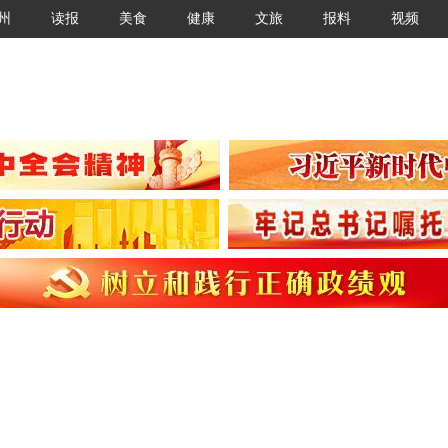
州
读报
美食
健康
文旅
报料
视频