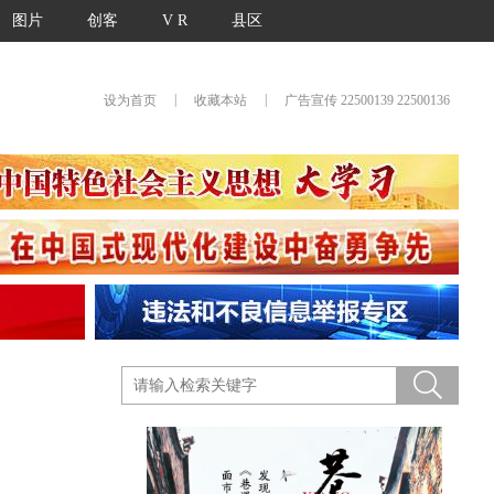
图片
创客
V R
县区
|
|
设为首页
收藏本站
广告宣传 22500139 22500136