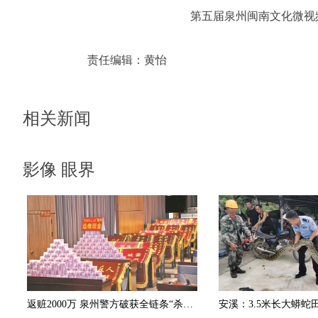
第五届泉州闽南文化微视
责任编辑：
黄怡
相关新闻
影像 眼界
返赃2000万 泉州警方破获全链条“杀猪盘”诈骗团伙