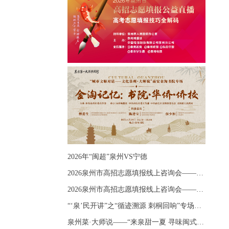
2026年“闽超”泉州VS宁德
2026泉州市高招志愿填报线上咨询会——《出分应急课堂：全流程拆解志愿填报》主题讲座
2026泉州市高招志愿填报线上咨询会——《志愿填报 答疑直播》主题讲座
“‘泉’民开讲”之“循迹溯源 刺桐回响”专场宣讲
泉州菜·大师说——“来泉甜一夏 寻味闽式鲜”上官品牌专场直播