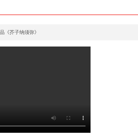
作品《芥子纳须弥》