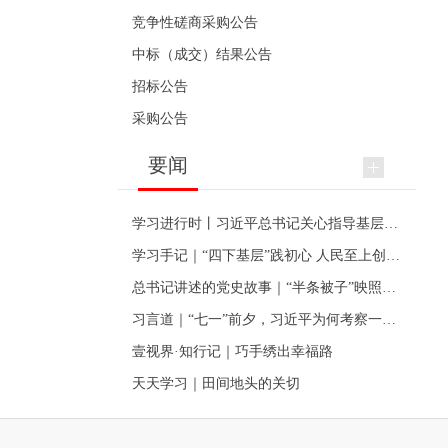
竞争性磋商采购公告
中标（成交）结果公告
招标公告
采购公告
要闻
学习进行时丨习近平总书记关心指导基层党建的故事
学习手记｜“四下基层”践初心 人民至上创伟业
总书记讲述的党史故事｜“半条被子”映照初心
习言道｜“七一”前夕，习近平为何考察一个村级党组织
壹视界·知行记｜巧手绣出幸福路
天天学习｜田间地头的关切