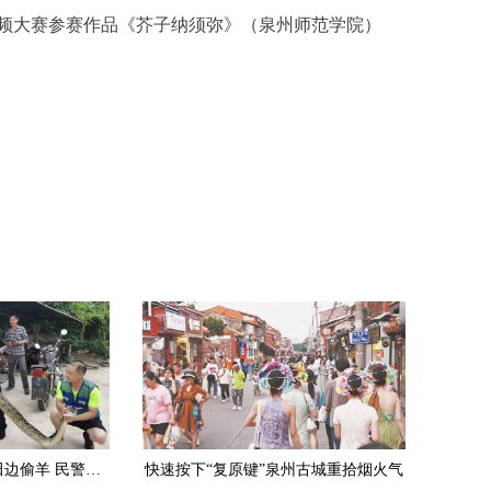
频大赛参赛作品《芥子纳须弥》（泉州师范学院）
安溪：3.5米长大蟒蛇田边偷羊 民警擒获放生
快速按下“复原键”泉州古城重拾烟火气