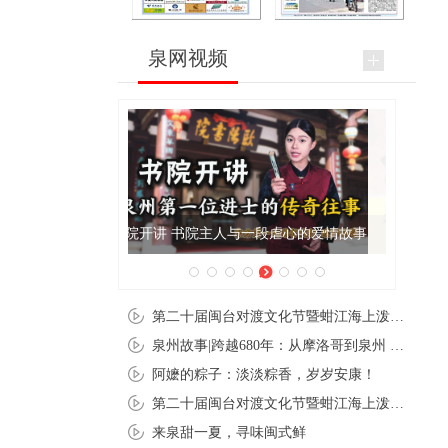
泉网视频
泉州肉粽亮相央视《新闻联播》
第二十届闽台对渡文化节暨蚶江海上泼水节在石狮蚶江启幕
泉州故事|跨越680年：从摩洛哥到泉州 丝路使者“中国行”
阿嬷的粽子：淡淡粽香，岁岁安康！
第二十届闽台对渡文化节暨蚶江海上泼水节在石狮蚶江开幕
来泉甜一夏，寻味闽式鲜