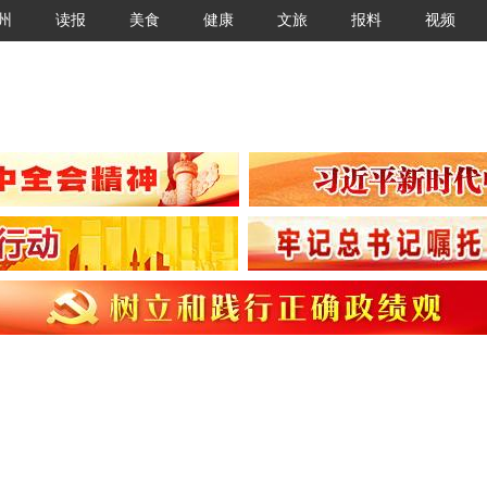
州
读报
美食
健康
文旅
报料
视频