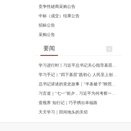
竞争性磋商采购公告
中标（成交）结果公告
招标公告
采购公告
要闻
学习进行时丨习近平总书记关心指导基层党建的故事
学习手记｜“四下基层”践初心 人民至上创伟业
总书记讲述的党史故事｜“半条被子”映照初心
习言道｜“七一”前夕，习近平为何考察一个村级党组织
壹视界·知行记｜巧手绣出幸福路
天天学习｜田间地头的关切