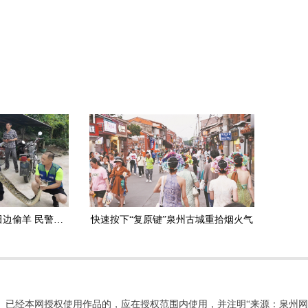
安溪：3.5米长大蟒蛇田边偷羊 民警擒获放生
快速按下“复原键”泉州古城重拾烟火气
。已经本网授权使用作品的，应在授权范围内使用，并注明“来源：泉州网