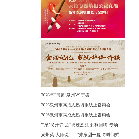
2026年“闽超”泉州VS宁德
2026泉州市高招志愿填报线上咨询会——《出分应急课堂：全流程拆解志愿填报》主题讲座
2026泉州市高招志愿填报线上咨询会——《志愿填报 答疑直播》主题讲座
“‘泉’民开讲”之“循迹溯源 刺桐回响”专场宣讲
泉州菜·大师说——“来泉甜一夏 寻味闽式鲜”上官品牌专场直播