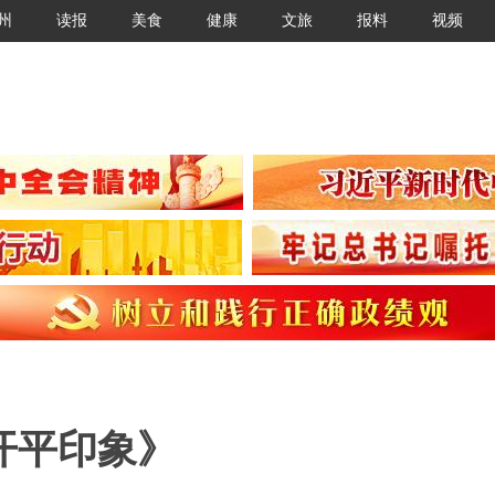
州
读报
美食
健康
文旅
报料
视频
开平印象》