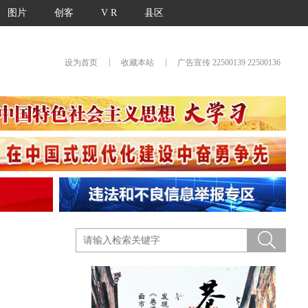
图片
创客
V R
县区
|
|
设为首页
收藏本站
广告宣传 22500139 22500136