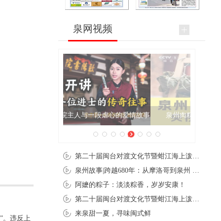
泉网视频
泉州肉粽亮相央视《新闻联播》
第二十届闽台对渡文化节暨蚶江海上泼水节在石狮蚶江启幕
泉州故事|跨越680年：从摩洛哥到泉州 丝路使者“中国行”
阿嬷的粽子：淡淡粽香，岁岁安康！
第二十届闽台对渡文化节暨蚶江海上泼水节在石狮蚶江开幕
来泉甜一夏，寻味闽式鲜
”。违反上