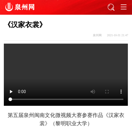
《汉家衣裳》
泉州网
2021-10-31 21:47
第五届泉州闽南文化微视频大赛参赛作品
《汉家衣
裳》
（黎明职业大学）