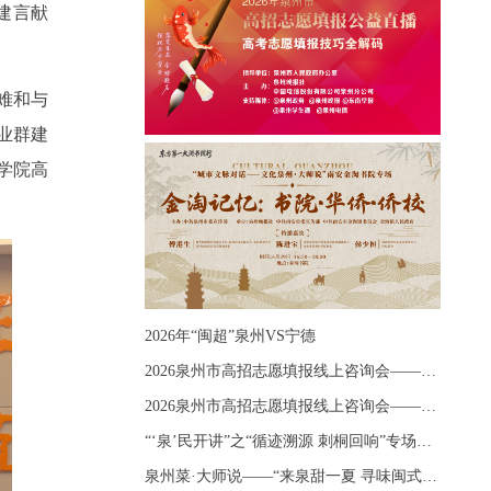
建言献
难和与
业群建
学院高
2026年“闽超”泉州VS宁德
2026泉州市高招志愿填报线上咨询会——《出分应急课堂：全流程拆解志愿填报》主题讲座
2026泉州市高招志愿填报线上咨询会——《志愿填报 答疑直播》主题讲座
“‘泉’民开讲”之“循迹溯源 刺桐回响”专场宣讲
泉州菜·大师说——“来泉甜一夏 寻味闽式鲜”上官品牌专场直播