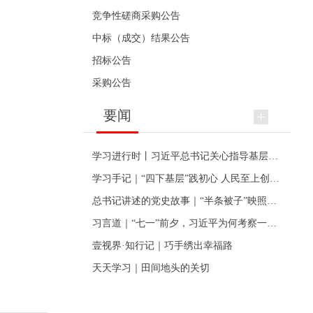
竞争性磋商采购公告
中标（成交）结果公告
招标公告
采购公告
要闻
学习进行时丨习近平总书记关心指导基层党建的故事
学习手记｜“四下基层”践初心 人民至上创伟业
总书记讲述的党史故事｜“半条被子”映照初心
习言道｜“七一”前夕，习近平为何考察一个村级党组织
壹视界·知行记｜巧手绣出幸福路
天天学习｜田间地头的关切