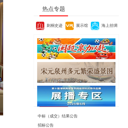
热点专题
刺桐史迹
展示馆
海上丝绸
便民资讯
中标（成交）结果公告
招标公告