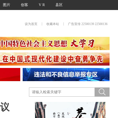
图片
创客
V R
县区
|
|
设为首页
收藏本站
广告宣传 22500139 22500136
会议