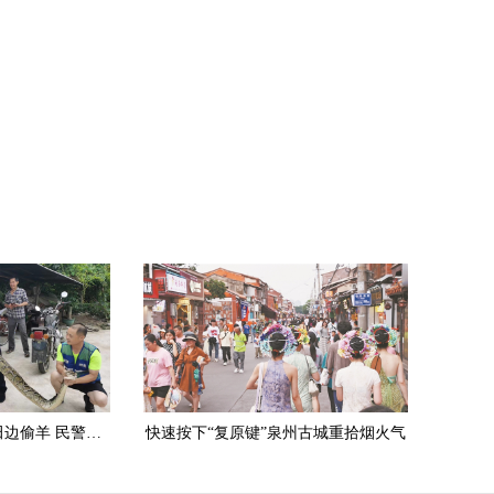
安溪：3.5米长大蟒蛇田边偷羊 民警擒获放生
快速按下“复原键”泉州古城重拾烟火气