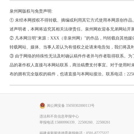
泉州网版权与免责声明:
① 未经本网授权不得转载、摘编或利用其它方式使用本网原创作品
述声明者，本网将追究其相关法律责任。泉州网欢迎各兄弟网站开
② 凡本网注明“来源：XXX（非泉州网）”的作品，均转载自其
转载网站、媒体、当事人若认为有侵权之处请来电告知，我们将及
③ 由于网络的特殊性无法及时确认稿件作者并与作者取得联系。为
品的著作权人直接与本网站联系，商洽稿费支付事宜。对于使用时未
布的拥有完全版权的稿件，也请直接与本网站接洽。联系电话：22500260，
闽公网安备 35050302000113号
违法和不良信息举报中心
举报电话:15880996339、22500260、22500261
福建省新闻道德委举报电话：0591-87275327