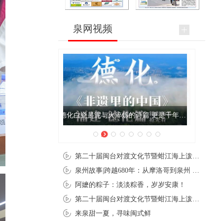
泉网视频
闽超泉州赛区 十洲人拉拉队热舞赛场
第二十届闽台对渡文化节暨蚶江海上泼水节在石狮蚶江启幕
泉州故事|跨越680年：从摩洛哥到泉州 丝路使者“中国行”
阿嬷的粽子：淡淡粽香，岁岁安康！
第二十届闽台对渡文化节暨蚶江海上泼水节在石狮蚶江开幕
来泉甜一夏，寻味闽式鲜