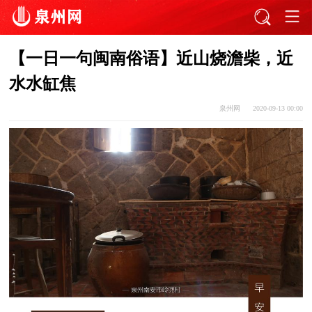
【一日一句闽南俗语】近山烧澹柴，近
水水缸焦
泉州网
2020-09-13 00:00