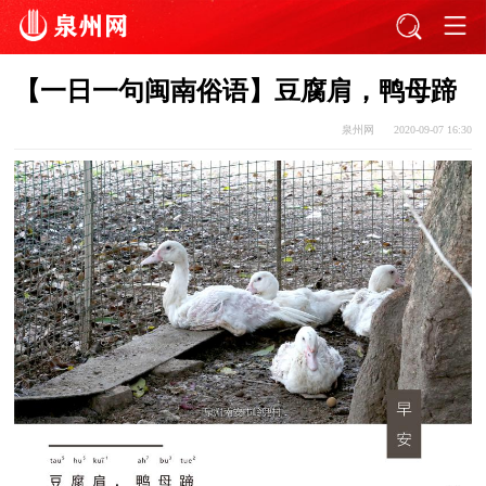
【一日一句闽南俗语】豆腐肩，鸭母蹄
泉州网
2020-09-07 16:30