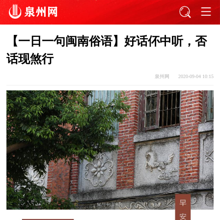
【一日一句闽南俗语】好话伓中听，否
话现煞行
泉州网
2020-09-04 10:15