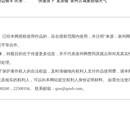
安溪：3.5米长大蟒蛇田边偷羊 民警擒获放生
快速按下“复原键”泉州古城重拾烟火气
。已经本网授权使用作品的，应在授权范围内使用，并注明“来源：泉州网
展平等合作。
他媒体，转载目的在于传递更多信息，并不代表泉州网赞同其观点和对其真实
时处理。
了保护著作权人的合法权益，及时准确地向权利人支付作品使用费，请本
及核实的权利人，可以向本网站提交权利人身份证明材料。 如需合法使
22500194。 联系邮箱：qzw@qzwb.com。