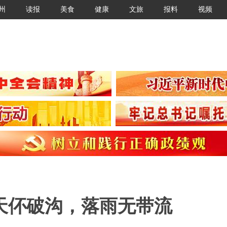
州
读报
美食
健康
文旅
报料
视频
天伓破沟，落雨无带流