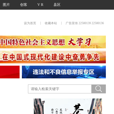
图片
创客
V R
县区
|
|
设为首页
收藏本站
广告宣传 22500139 22500136