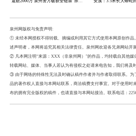
返赃2000万 泉州警方破获全链条“杀猪盘”诈骗团伙
泉州网版权与免责声明:
① 未经本网授权不得转载、摘编或利用其它方式使用本网原创作品
述声明者，本网将追究其相关法律责任。泉州网欢迎各兄弟网站开
② 凡本网注明“来源：XXX（非泉州网）”的作品，均转载自其
转载网站、媒体、当事人若认为有侵权之处请来电告知，我们将及
③ 由于网络的特殊性无法及时确认稿件作者并与作者取得联系。为
品的著作权人直接与本网站联系，商洽稿费支付事宜。对于使用时未
布的拥有完全版权的稿件，也请直接与本网站接洽。联系电话：22500260，