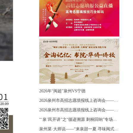
2026年“闽超”泉州VS宁德
2026泉州市高招志愿填报线上咨询会——《出分应急课堂：全流程拆解志愿填报》主题讲座
2026泉州市高招志愿填报线上咨询会——《志愿填报 答疑直播》主题讲座
“‘泉’民开讲”之“循迹溯源 刺桐回响”专场宣讲
泉州菜·大师说——“来泉甜一夏 寻味闽式鲜”上官品牌专场直播