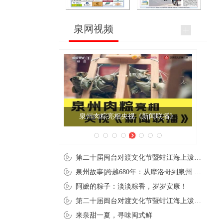
泉网视频
泉州肉粽亮相央视《新闻联播》
第二十届闽台对渡文化节暨蚶江海上泼水节在石狮蚶江启幕
泉州故事|跨越680年：从摩洛哥到泉州 丝路使者“中国行”
阿嬷的粽子：淡淡粽香，岁岁安康！
第二十届闽台对渡文化节暨蚶江海上泼水节在石狮蚶江开幕
来泉甜一夏，寻味闽式鲜