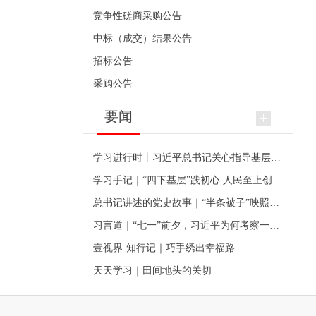
竞争性磋商采购公告
中标（成交）结果公告
招标公告
采购公告
要闻
学习进行时丨习近平总书记关心指导基层党建的故事
学习手记｜“四下基层”践初心 人民至上创伟业
总书记讲述的党史故事｜“半条被子”映照初心
习言道｜“七一”前夕，习近平为何考察一个村级党组织
壹视界·知行记｜巧手绣出幸福路
天天学习｜田间地头的关切