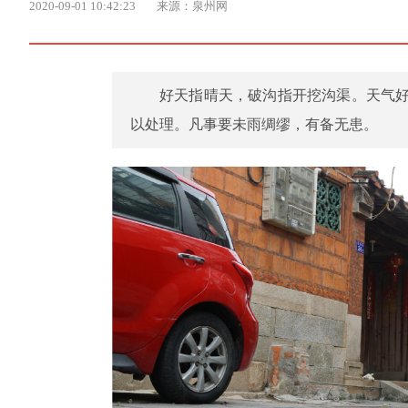
2020-09-01 10:42:23
来源：泉州网
好天指晴天，破沟指开挖沟渠。天气
以处理。凡事要未雨绸缪，有备无患。