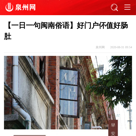
【一日一句闽南俗语】好门户伓值好肠
肚
泉州网
2020-08-31 09:54