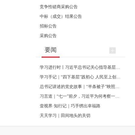
竞争性磋商采购公告
中标（成交）结果公告
招标公告
采购公告
要闻
学习进行时丨习近平总书记关心指导基层党建的故事
学习手记｜“四下基层”践初心 人民至上创伟业
总书记讲述的党史故事｜“半条被子”映照初心
习言道｜“七一”前夕，习近平为何考察一个村级党组织
壹视界·知行记｜巧手绣出幸福路
天天学习｜田间地头的关切