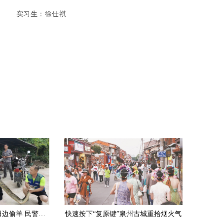
实习生：徐仕祺
安溪：3.5米长大蟒蛇田边偷羊 民警擒获放生
快速按下“复原键”泉州古城重拾烟火气