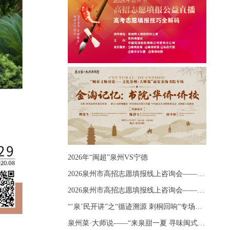
2026年“闽超”泉州VS宁德
2026泉州市高招志愿填报线上咨询会——《出分应急课堂：全流程拆解志愿填报》主题讲座
2026泉州市高招志愿填报线上咨询会——《志愿填报 答疑直播》主题讲座
“‘泉’民开讲”之“循迹溯源 刺桐回响”专场宣讲
泉州菜·大师说——“来泉甜一夏 寻味闽式鲜”上官品牌专场直播