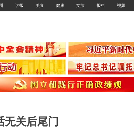
州
读报
美食
健康
文旅
报料
视频
话无关后尾门