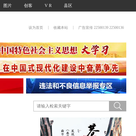
图片
创客
V R
县区
|
|
设为首页
收藏本站
广告宣传 22500139 22500136