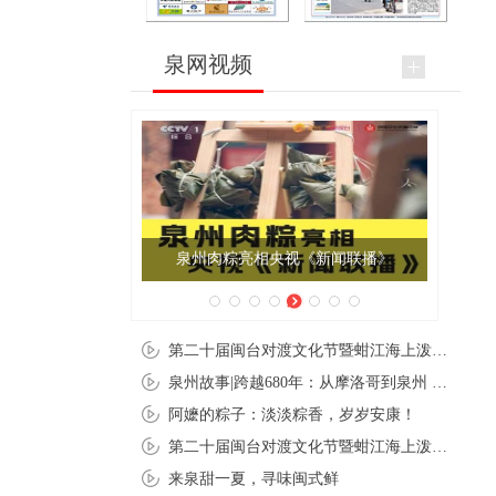
泉网视频
泉州肉粽亮相央视《新闻联播》
第二十届闽台对渡文化节暨蚶江海上泼水节在石狮蚶江启幕
泉州故事|跨越680年：从摩洛哥到泉州 丝路使者“中国行”
阿嬷的粽子：淡淡粽香，岁岁安康！
第二十届闽台对渡文化节暨蚶江海上泼水节在石狮蚶江开幕
来泉甜一夏，寻味闽式鲜