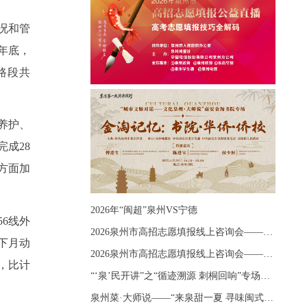
况和管
年底，
路段共
养护、
成28
方面加
2026年“闽超”泉州VS宁德
6线外
2026泉州市高招志愿填报线上咨询会——《出分应急课堂：全流程拆解志愿填报》主题讲座
下月动
2026泉州市高招志愿填报线上咨询会——《志愿填报 答疑直播》主题讲座
，比计
“‘泉’民开讲”之“循迹溯源 刺桐回响”专场宣讲
泉州菜·大师说——“来泉甜一夏 寻味闽式鲜”上官品牌专场直播