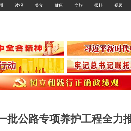
州
读报
美食
健康
文旅
报料
视频
 一批公路专项养护工程全力