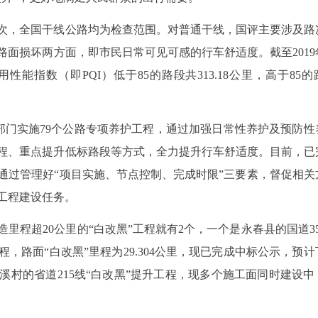
次，全国干线公路均为检查范围。对普通干线，国评主要涉及路
面损坏两方面，即市民日常可见可感的行车舒适度。截至2019
能指数（即PQI）低于85的路段共313.18公里，高于85的
部门实施79个公路专项养护工程，通过加强日常性养护及预防性
程、重点提升低标路段等方式，全力提升行车舒适度。目前，已完
通过管理好“项目实施、节点控制、完成时限”三要素，督促相关
工程建设任务。
里程超20公里的“白改黑”工程就有2个，一个是永春县的国道35
，路面“白改黑”里程为29.304公里，现已完成中标公示，预计
村的省道215线“白改黑”提升工程，现多个施工面同时建设中