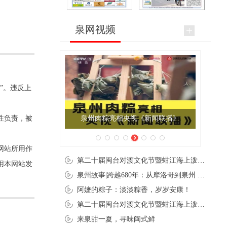
泉网视频
”。违反上
性负责，被
泉州肉粽亮相央视《新闻联播》
网站所用作
第二十届闽台对渡文化节暨蚶江海上泼水节在石狮蚶江启幕
用本网站发
泉州故事|跨越680年：从摩洛哥到泉州 丝路使者“中国行”
阿嬷的粽子：淡淡粽香，岁岁安康！
第二十届闽台对渡文化节暨蚶江海上泼水节在石狮蚶江开幕
来泉甜一夏，寻味闽式鲜