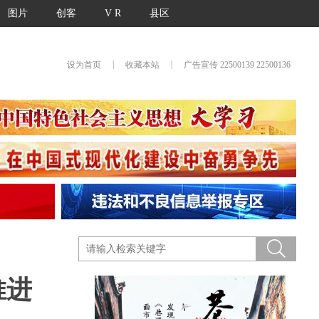
图片
创客
V R
县区
|
|
设为首页
收藏本站
广告宣传 22500139 22500136
推进