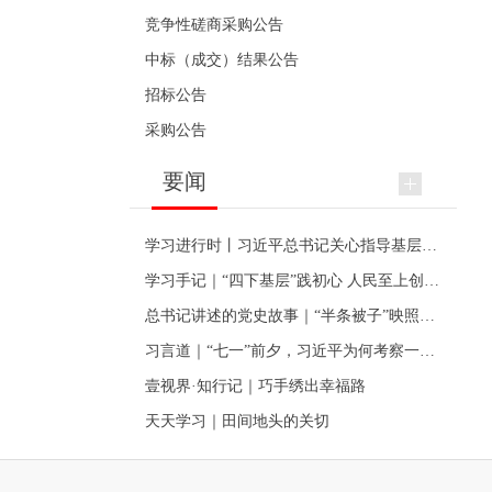
竞争性磋商采购公告
中标（成交）结果公告
招标公告
采购公告
要闻
学习进行时丨习近平总书记关心指导基层党建的故事
学习手记｜“四下基层”践初心 人民至上创伟业
总书记讲述的党史故事｜“半条被子”映照初心
习言道｜“七一”前夕，习近平为何考察一个村级党组织
壹视界·知行记｜巧手绣出幸福路
天天学习｜田间地头的关切