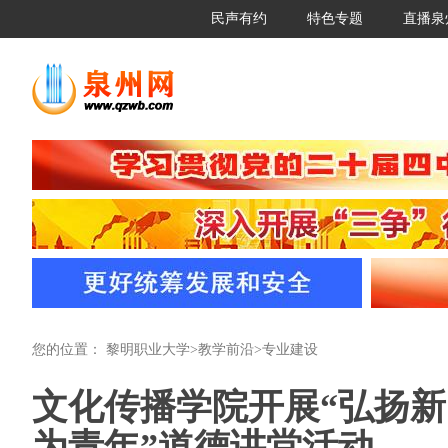
民声有约
特色专题
直播泉
您的位置：
黎明职业大学
>
教学前沿
>
专业建设
文化传播学院开展“弘扬新
为青年”道德讲堂活动