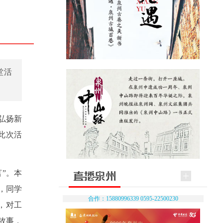
堂活
弘扬新
此次活
言”。本
，同学
合作：15880996339 0595-22500230
，对工
故事，