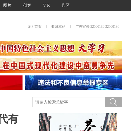
图片
创客
V R
县区
|
|
设为首页
收藏本站
广告宣传 22500139 22500136
代有