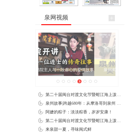
泉网视频
泉州肉粽亮相央视《新闻联播》
第二十届闽台对渡文化节暨蚶江海上泼水节在石狮蚶江启幕
泉州故事|跨越680年：从摩洛哥到泉州 丝路使者“中国行”
阿嬷的粽子：淡淡粽香，岁岁安康！
第二十届闽台对渡文化节暨蚶江海上泼水节在石狮蚶江开幕
来泉甜一夏，寻味闽式鲜