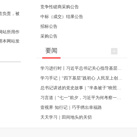
竞争性磋商采购公告
性负责，被
中标（成交）结果公告
招标公告
网站所用作
采购公告
用本网站发
要闻
学习进行时丨习近平总书记关心指导基层党建的故事
学习手记｜“四下基层”践初心 人民至上创伟业
总书记讲述的党史故事｜“半条被子”映照初心
习言道｜“七一”前夕，习近平为何考察一个村级党组织
壹视界·知行记｜巧手绣出幸福路
天天学习｜田间地头的关切