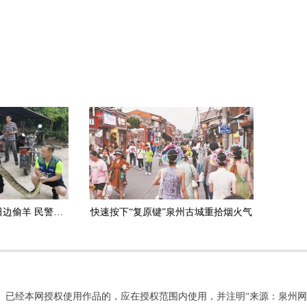
安溪：3.5米长大蟒蛇田边偷羊 民警擒获放生
快速按下“复原键”泉州古城重拾烟火气
。已经本网授权使用作品的，应在授权范围内使用，并注明“来源：泉州网