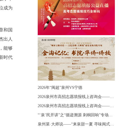
位成为
章和国
杰出人
，能够
新时代
2026年“闽超”泉州VS宁德
2026泉州市高招志愿填报线上咨询会——《出分应急课堂：全流程拆解志愿填报》主题讲座
2026泉州市高招志愿填报线上咨询会——《志愿填报 答疑直播》主题讲座
“‘泉’民开讲”之“循迹溯源 刺桐回响”专场宣讲
泉州菜·大师说——“来泉甜一夏 寻味闽式鲜”上官品牌专场直播