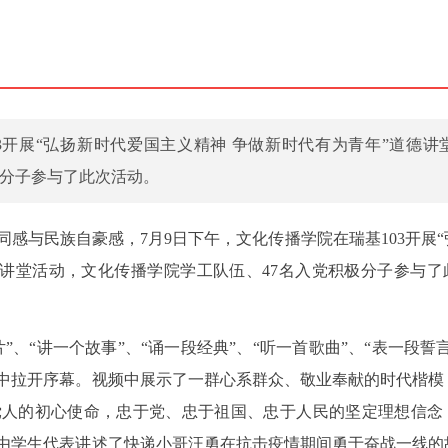
03开展“弘扬新时代爱国主义精神 争做新时代有为青年”道德讲
极分子参与了此次活动。
感与民族自豪感，7月9日下午，文化传播学院在瑞基103开展“
德讲堂活动，文化传播学院学工队伍、47名入党积极分子参与了
、“讲一个故事”、“诵一段经典”、“听一首歌曲”、“表一段誓
中拉开序幕。视频中展示了一群心系群众、敬业奉献的时代楷模
党人的初心使命，忠于党、忠于祖国、忠于人民的坚定理想信念
由学生代表讲述了快递小哥汪勇在抗击疫情期间勇于奋战一线的