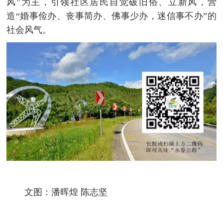
风”为主，引领社区居民自觉破旧俗、立新风，营
造“婚事俭办、丧事简办、佛事少办，迷信事不办”的
社会风气。
文图：潘晖煌 陈志坚