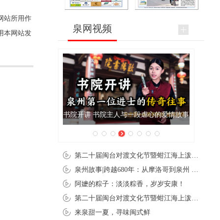
网站所用作
泉网视频
用本网站发
与一段虐心的爱情故事
泉州肉粽亮相央视《新闻联播》
第二十届闽台对渡文化节暨蚶江海上泼水节在石狮蚶江启幕
泉州故事|跨越680年：从摩洛哥到泉州 丝路使者“中国行”
阿嬷的粽子：淡淡粽香，岁岁安康！
第二十届闽台对渡文化节暨蚶江海上泼水节在石狮蚶江开幕
来泉甜一夏，寻味闽式鲜