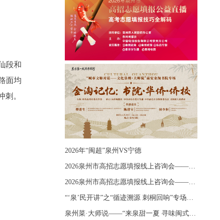
仙段和
路面均
冲刺。
2026年“闽超”泉州VS宁德
2026泉州市高招志愿填报线上咨询会——《出分应急课堂：全流程拆解志愿填报》主题讲座
2026泉州市高招志愿填报线上咨询会——《志愿填报 答疑直播》主题讲座
“‘泉’民开讲”之“循迹溯源 刺桐回响”专场宣讲
泉州菜·大师说——“来泉甜一夏 寻味闽式鲜”上官品牌专场直播