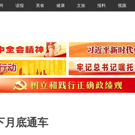
州
读报
美食
健康
文旅
报料
视频
下月底通车