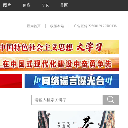
图片
创客
V R
县区
|
|
设为首页
收藏本站
广告宣传 22500139 22500136