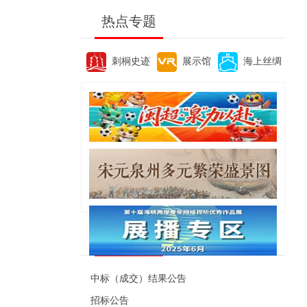
热点专题
刺桐史迹
展示馆
海上丝绸
便民资讯
中标（成交）结果公告
招标公告