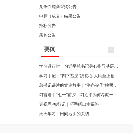
竞争性磋商采购公告
中标（成交）结果公告
招标公告
采购公告
要闻
学习进行时丨习近平总书记关心指导基层党建的故事
学习手记｜“四下基层”践初心 人民至上创伟业
总书记讲述的党史故事｜“半条被子”映照初心
习言道｜“七一”前夕，习近平为何考察一个村级党组织
壹视界·知行记｜巧手绣出幸福路
天天学习｜田间地头的关切