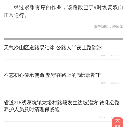
经过紧张有序的作业，该路段已于9时恢复双向
正常通行。
责任编辑：
赖闽荣
天气冷山区道路易结冰 公路人半夜上路除冰
泉州网
2020-02-18
不忘初心传承使命 坚守在路上的“康清洁们”
泉州网
2019-08-13
省道215线葛坑镇龙塔村路段发生边坡溜方 德化公路
养护人员及时清理保畅通
德化公路
2019-07-10