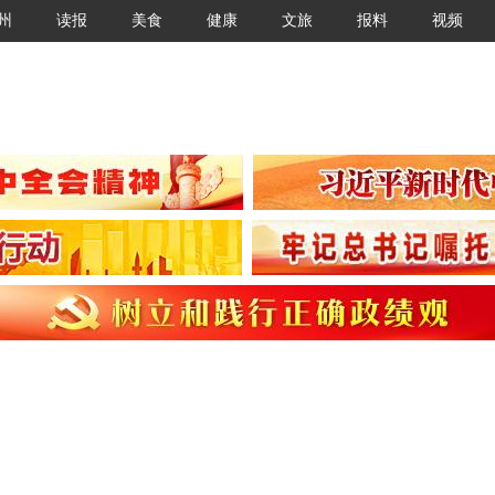
州
读报
美食
健康
文旅
报料
视频