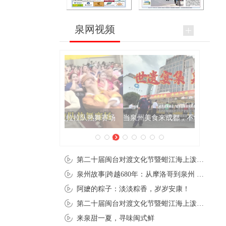
泉网视频
当泉州美食来成都，不够吃！完全不够吃！
第二十届闽台对渡文化节暨蚶江海上泼水节在石狮蚶江启幕
泉州故事|跨越680年：从摩洛哥到泉州 丝路使者“中国行”
阿嬷的粽子：淡淡粽香，岁岁安康！
第二十届闽台对渡文化节暨蚶江海上泼水节在石狮蚶江开幕
来泉甜一夏，寻味闽式鲜