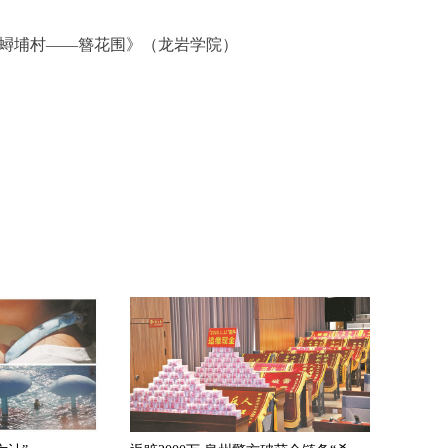
·蟳埔村——簪花围》（龙岩学院）