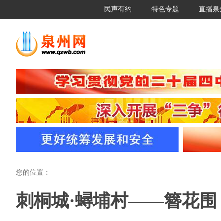
民声有约
特色专题
直播泉
您的位置：
刺桐城·蟳埔村——簪花围