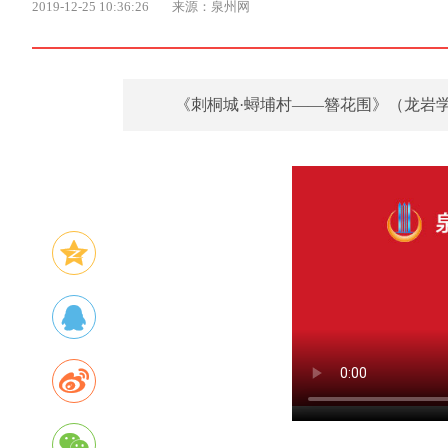
2019-12-25 10:36:26
来源：泉州网
《刺桐城·蟳埔村——簪花围》（龙岩