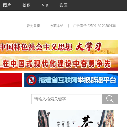
图片
创客
V R
县区
|
|
设为首页
收藏本站
广告宣传 22500139 22500136