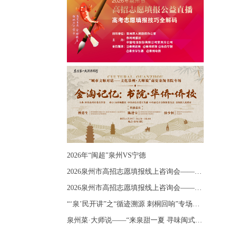
2026年“闽超”泉州VS宁德
2026泉州市高招志愿填报线上咨询会——《出分应急课堂：全流程拆解志愿填报》主题讲座
2026泉州市高招志愿填报线上咨询会——《志愿填报 答疑直播》主题讲座
“‘泉’民开讲”之“循迹溯源 刺桐回响”专场宣讲
泉州菜·大师说——“来泉甜一夏 寻味闽式鲜”上官品牌专场直播