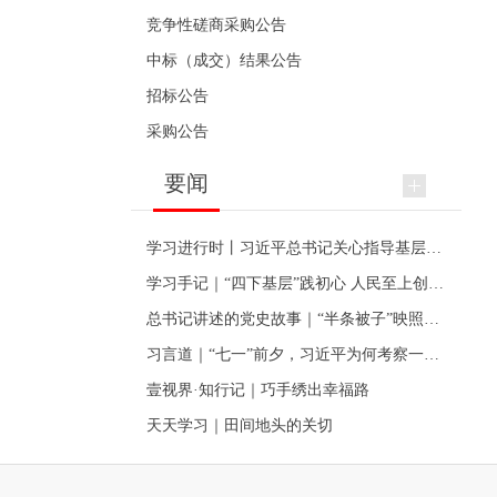
竞争性磋商采购公告
中标（成交）结果公告
招标公告
采购公告
要闻
学习进行时丨习近平总书记关心指导基层党建的故事
学习手记｜“四下基层”践初心 人民至上创伟业
总书记讲述的党史故事｜“半条被子”映照初心
习言道｜“七一”前夕，习近平为何考察一个村级党组织
壹视界·知行记｜巧手绣出幸福路
天天学习｜田间地头的关切