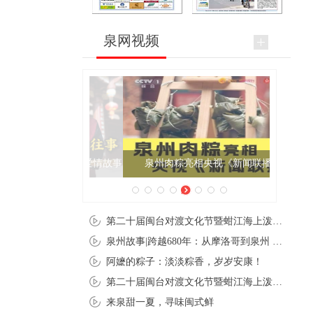
泉网视频
泉州肉粽亮相央视《新闻联播》
第二十届闽台对渡文化节暨蚶江海上泼水节在石狮蚶江启幕
泉州故事|跨越680年：从摩洛哥到泉州 丝路使者“中国行”
阿嬷的粽子：淡淡粽香，岁岁安康！
第二十届闽台对渡文化节暨蚶江海上泼水节在石狮蚶江开幕
来泉甜一夏，寻味闽式鲜