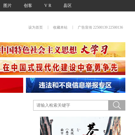
图片
创客
V R
县区
|
|
设为首页
收藏本站
广告宣传 22500139 22500136