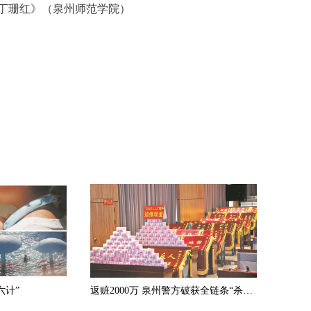
丁珊红》（泉州师范学院）
六计”
返赃2000万 泉州警方破获全链条“杀猪盘”诈骗团伙