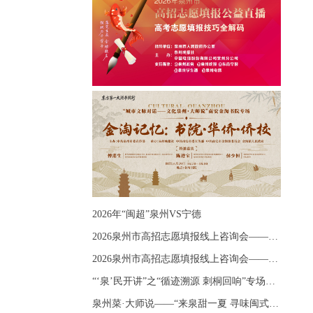
2026年“闽超”泉州VS宁德
2026泉州市高招志愿填报线上咨询会——《出分应急课堂：全流程拆解志愿填报》主题讲座
2026泉州市高招志愿填报线上咨询会——《志愿填报 答疑直播》主题讲座
“‘泉’民开讲”之“循迹溯源 刺桐回响”专场宣讲
泉州菜·大师说——“来泉甜一夏 寻味闽式鲜”上官品牌专场直播