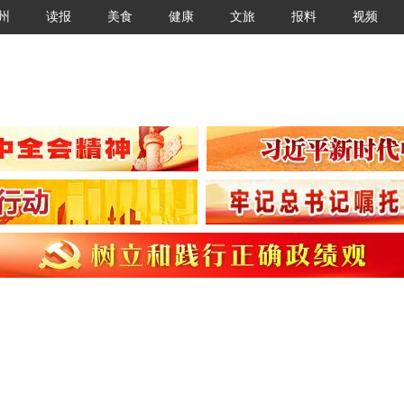
州
读报
美食
健康
文旅
报料
视频