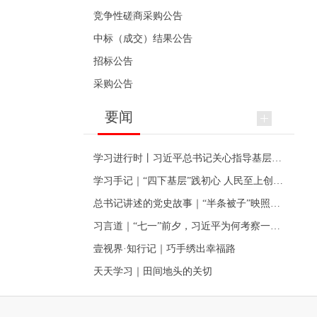
竞争性磋商采购公告
中标（成交）结果公告
招标公告
采购公告
要闻
学习进行时丨习近平总书记关心指导基层党建的故事
学习手记｜“四下基层”践初心 人民至上创伟业
总书记讲述的党史故事｜“半条被子”映照初心
习言道｜“七一”前夕，习近平为何考察一个村级党组织
壹视界·知行记｜巧手绣出幸福路
天天学习｜田间地头的关切