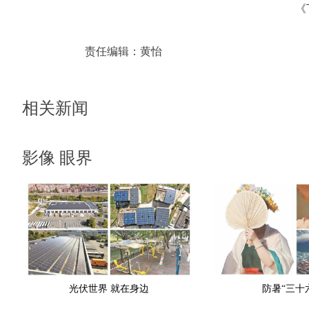
《
责任编辑：
黄怡
相关新闻
影像 眼界
光伏世界 就在身边
防暑“三十