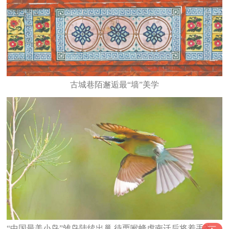
古城巷陌邂逅最“墙”美学
“中国最美小鸟”雏鸟陆续出巢 待栗喉蜂虎南迁后将着手改造栖息地