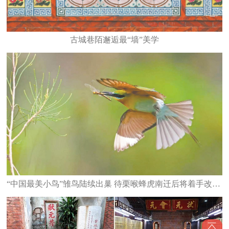
古城巷陌邂逅最“墙”美学
“中国最美小鸟”雏鸟陆续出巢 待栗喉蜂虎南迁后将着手改造栖息地