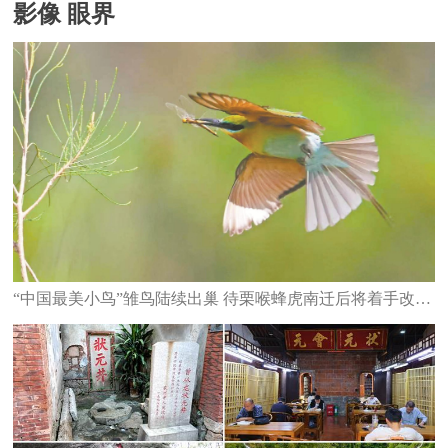
影像 眼界
“中国最美小鸟”雏鸟陆续出巢 待栗喉蜂虎南迁后将着手改造栖息地