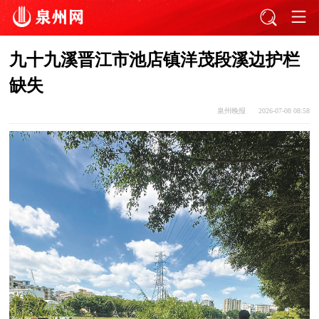
九十九溪晋江市池店镇洋茂段溪边护栏
缺失
泉州晚报
2026-07-08 08:58