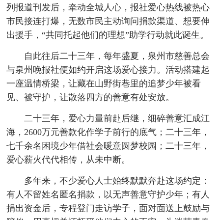
列报道刊发后，牵动全城人心，报社爱心热线被热心
市民接连打爆，无数市民主动询问捐款渠道、想要伸
出援手，“共同托起他们的理想”助学行动就此诞生。
自此往后二十三年，每年盛夏，泉州市慈善总会
与泉州晚报社便如约开启这场爱心接力。活动搭建起
一座温情桥梁，让藏在山野街巷里的追梦少年被看
见、被守护，让散落四方的善意有处安放。
二十三年，爱心力量前赴后继，细碎善意汇成江
海，2600万元善款化作学子前行的底气；二十三年，
七千余名困境少年借社会暖意圆梦校园；二十三年，
爱心薪火代代相传，从未中断。
多年来，不少爱心人士始终默默奔赴这场约定：
有人不留姓名匿名捐款，以无声善意守护少年；有人
捐出资金后，专程登门走访学子，面对面送上鼓励与