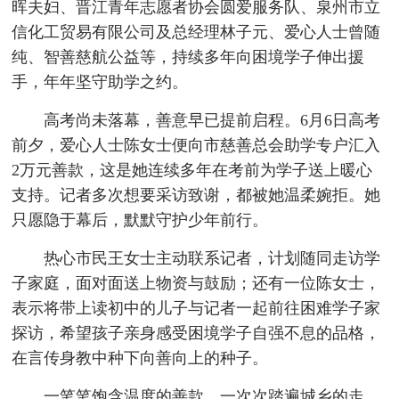
晖夫妇、晋江青年志愿者协会圆爱服务队、泉州市立
信化工贸易有限公司及总经理林子元、爱心人士曾随
纯、智善慈航公益等，持续多年向困境学子伸出援
手，年年坚守助学之约。
高考尚未落幕，善意早已提前启程。6月6日高考
前夕，爱心人士陈女士便向市慈善总会助学专户汇入
2万元善款，这是她连续多年在考前为学子送上暖心
支持。记者多次想要采访致谢，都被她温柔婉拒。她
只愿隐于幕后，默默守护少年前行。
热心市民王女士主动联系记者，计划随同走访学
子家庭，面对面送上物资与鼓励；还有一位陈女士，
表示将带上读初中的儿子与记者一起前往困难学子家
探访，希望孩子亲身感受困境学子自强不息的品格，
在言传身教中种下向善向上的种子。
一笔笔饱含温度的善款，一次次踏遍城乡的走