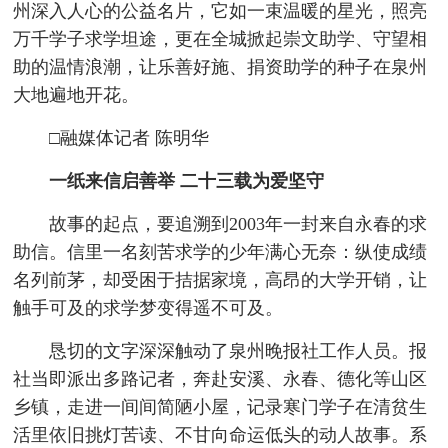
州深入人心的公益名片，它如一束温暖的星光，照亮
万千学子求学坦途，更在全城掀起崇文助学、守望相
助的温情浪潮，让乐善好施、捐资助学的种子在泉州
大地遍地开花。
□融媒体记者 陈明华
一纸来信启善举 二十三载为爱坚守
故事的起点，要追溯到2003年一封来自永春的求
助信。信里一名刻苦求学的少年满心无奈：纵使成绩
名列前茅，却受困于拮据家境，高昂的大学开销，让
触手可及的求学梦变得遥不可及。
恳切的文字深深触动了泉州晚报社工作人员。报
社当即派出多路记者，奔赴安溪、永春、德化等山区
乡镇，走进一间间简陋小屋，记录寒门学子在清贫生
活里依旧挑灯苦读、不甘向命运低头的动人故事。系