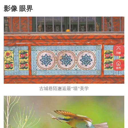
影像 眼界
古城巷陌邂逅最“墙”美学