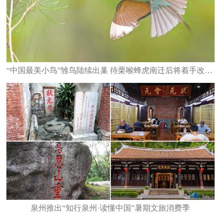
“中国最美小鸟”雏鸟陆续出巢 待栗喉蜂虎南迁后将着手改造栖息地
泉州推出“知行泉州·读懂中国”暑期文旅消费季