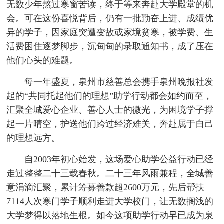
无数少年熬过寒窗苦读，终于等来奔赴大学殿堂的机
会。可在这份喜悦背后，仍有一批勤奋上进、成绩优
异的学子，因家庭突遭变故或家境贫寒，被学费、生
活费困住逐梦脚步，沉甸甸的录取通知书，成了压在
他们心头的难题。
每一年盛夏，泉州市慈善总会携手泉州晚报社发
起的“共同托起他们的理想”助学行动都会如约而至，
汇聚全城爱心企业、善心人士的微光，为困境学子撑
起一片晴空，护送他们跨过经济难关，奔赴属于自己
的理想远方。
自2003年初心始发，这场爱心助学公益行动已经
走过整整二十三载春秋。二十三年风雨兼程，全城善
意涓滴汇聚，累计筹募善款超2600万元，先后帮扶
7114人次寒门学子顺利走进大学校门，让无数搁浅的
大学梦得以落地生根。如今这项助学行动早已成为泉