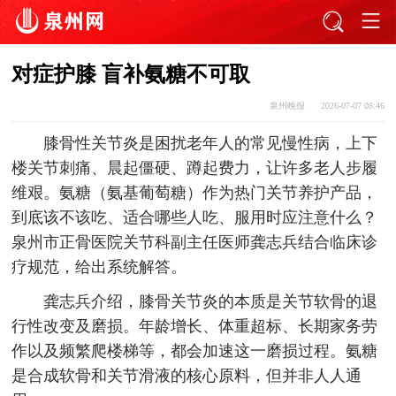
对症护膝 盲补氨糖不可取
泉州晚报
2026-07-07 08:46
膝骨性关节炎是困扰老年人的常见慢性病，上下
楼关节刺痛、晨起僵硬、蹲起费力，让许多老人步履
维艰。氨糖（氨基葡萄糖）作为热门关节养护产品，
到底该不该吃、适合哪些人吃、服用时应注意什么？
泉州市正骨医院关节科副主任医师龚志兵结合临床诊
疗规范，给出系统解答。
龚志兵介绍，膝骨关节炎的本质是关节软骨的退
行性改变及磨损。年龄增长、体重超标、长期家务劳
作以及频繁爬楼梯等，都会加速这一磨损过程。氨糖
是合成软骨和关节滑液的核心原料，但并非人人通