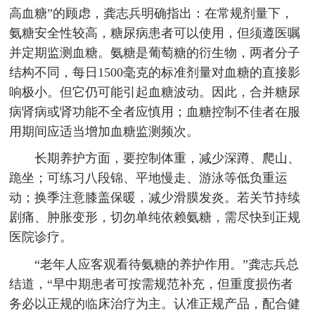
高血糖”的顾虑，龚志兵明确指出：在常规剂量下，
氨糖安全性较高，糖尿病患者可以使用，但须遵医嘱
并定期监测血糖。氨糖是葡萄糖的衍生物，两者分子
结构不同，每日1500毫克的标准剂量对血糖的直接影
响极小。但它仍可能引起血糖波动。因此，合并糖尿
病肾病或肾功能不全者应慎用；血糖控制不佳者在服
用期间应适当增加血糖监测频次。
长期养护方面，要控制体重，减少深蹲、爬山、
跪坐；可练习八段锦、平地慢走、游泳等低负重运
动；换季注意膝盖保暖，减少滑膜发炎。若关节持续
剧痛、肿胀变形，切勿单纯依赖氨糖，需尽快到正规
医院诊疗。
“老年人应客观看待氨糖的养护作用。”龚志兵总
结道，“早中期患者可按需规范补充，但重度损伤者
务必以正规的临床治疗为主。认准正规产品，配合健