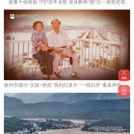
收集千份侨批 守护百年乡愁 退休教师“跑”出一座侨史馆
泉州市推出“文旅+侨批”系列纪录片 “一纸归舟”看泉州侨胞有情有义