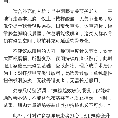
用。
适合补充的人群：早中期膝骨关节炎老人——平
地行走基本无痛，仅上下楼梯酸痛，无关节变形，影
像学提示软骨轻度磨损。日常负重多、体重超标，经
常膝盖弹响或晨僵，休息后能缓解者，这类人群软骨
仍有修复空间，规范补充可延缓软骨老化。
不建议或慎用的人群：晚期重度骨关节炎，软骨
大面积磨损、腿型变形、夜间持续疼痛或跛行，此时
服用氨糖已无修复基础，应以药物、理疗或手术治疗
为主；对虾蟹甲壳类过敏者，易诱发过敏；单纯急性
扭伤或滑膜炎、无软骨退变者，无需长期服用。
龚志兵特别强调：“氨糖起效较为缓慢，仅能辅
助改善不适，不能替代布洛芬等抗炎止痛药。同时，
减重、肌肉力量锻炼等基础养护措施也必不可少。”
此外，针对许多糖尿病患者担心“服用氨糖会升