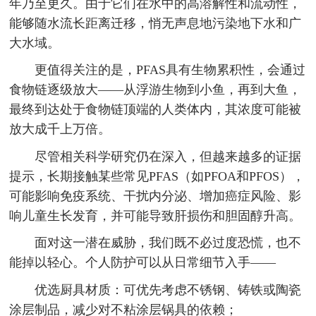
年乃至更久。由于它们在水中的高溶解性和流动性，
能够随水流长距离迁移，悄无声息地污染地下水和广
大水域。
更值得关注的是，PFAS具有生物累积性，会通过
食物链逐级放大——从浮游生物到小鱼，再到大鱼，
最终到达处于食物链顶端的人类体内，其浓度可能被
放大成千上万倍。
尽管相关科学研究仍在深入，但越来越多的证据
提示，长期接触某些常见PFAS（如PFOA和PFOS），
可能影响免疫系统、干扰内分泌、增加癌症风险、影
响儿童生长发育，并可能导致肝损伤和胆固醇升高。
面对这一潜在威胁，我们既不必过度恐慌，也不
能掉以轻心。个人防护可以从日常细节入手——
优选厨具材质：可优先考虑不锈钢、铸铁或陶瓷
涂层制品，减少对不粘涂层锅具的依赖；