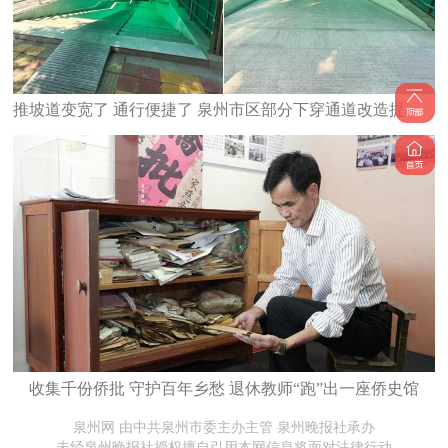
推坡道变宽了 通行便捷了 泉州市区部分下穿通道改造提升完工
收集千份侨批 守护百年乡愁 退休教师“跑”出一座侨史馆
泉州网 由中共泉州市委主办主管 泉州晚报社承办
未经泉州晚报社授权擅自引用本网信息将面对法律行动